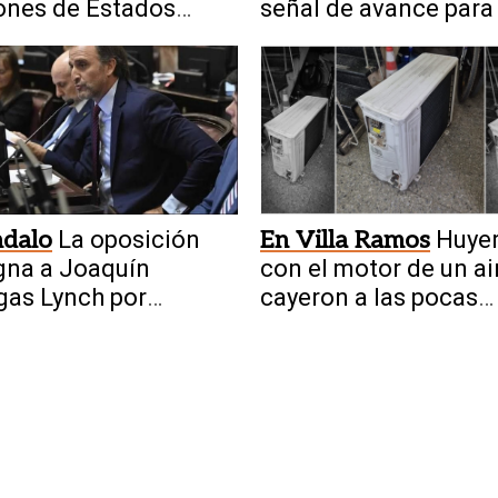
ones de Estados
señal de avance para 
s por usar tecnología
minería en San Juan"
ndalo
La oposición
En Villa Ramos
Huye
gna a Joaquín
con el motor de un ai
as Lynch por
cayeron a las pocas
nto conflicto de
cuadras
eses con la ley de
s