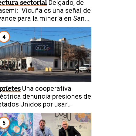
ectura sectorial
Delgado, de
asemi: "Vicuña es una señal de
vance para la minería en San
uan"
4
prietes
Una cooperativa
léctrica denuncia presiones de
stados Unidos por usar
ecnología china
5