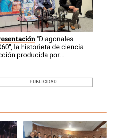
resentación
"Diagonales
60", la historieta de ciencia
icción producida por
anjuaninos sale a la luz
PUBLICIDAD