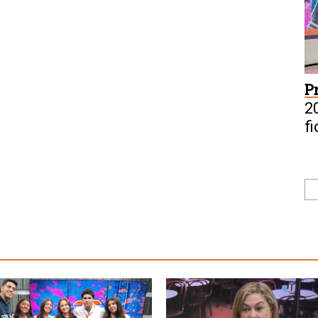
P
20
f
s