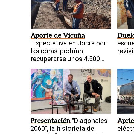
Aporte de Vicuña
Duelo
Expectativa en Uocra por
escue
las obras: podrían
revivi
recuperarse unos 4.500
Mund
empleos
Presentación
"Diagonales
Aprie
2060", la historieta de
eléct