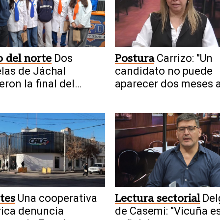
 del norte
Dos
Postura
Carrizo: "Un
las de Jáchal
candidato no puede
eron la final del
aparecer dos meses 
ial en UPD
tes
Una cooperativa
Lectura sectorial
Del
rica denuncia
de Casemi: "Vicuña e