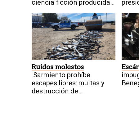
ciencia ficción producida
presi
por sanjuaninos sale a la
Unido
luz
china
Ruidos molestos
Escá
Sarmiento prohíbe
impu
escapes libres: multas y
Beneg
destrucción de
presu
dispositivos
inter
tierra