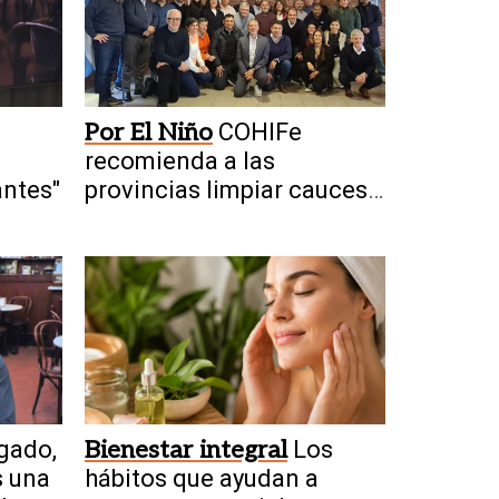
Por El Niño
COHIFe
recomienda a las
antes"
provincias limpiar cauces y
drenajes
gado,
Bienestar integral
Los
s una
hábitos que ayudan a