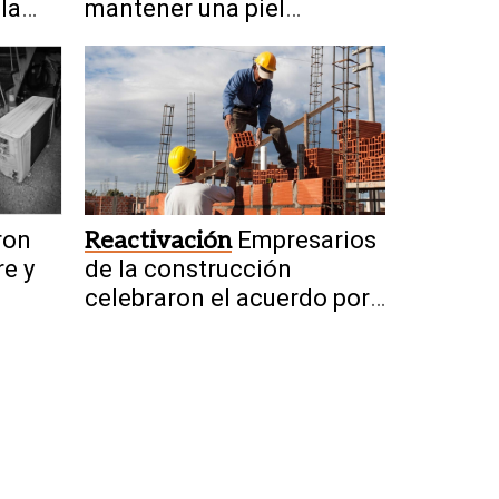
la
mantener una piel
saludable de manera
natural
ron
Reactivación
Empresarios
re y
de la construcción
celebraron el acuerdo por
obras de San Juan-Vicuña