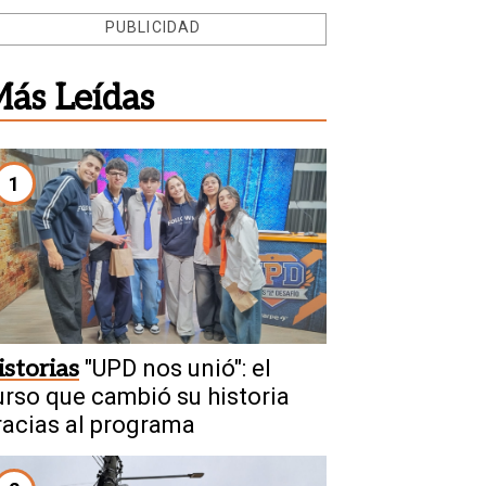
PUBLICIDAD
ás Leídas
1
istorias
"UPD nos unió": el
urso que cambió su historia
racias al programa