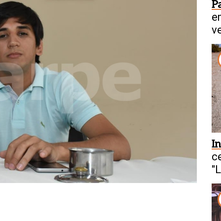
P
e
v
I
c
"