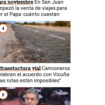
ara noviembre
En San Juan
mpezó la venta de viajes para
er al Papa: cuánto cuestan
4
nfraestuctura vial
Camioneros
elebran el acuerdo con Vicuña:
Las rutas están imposibles"
5