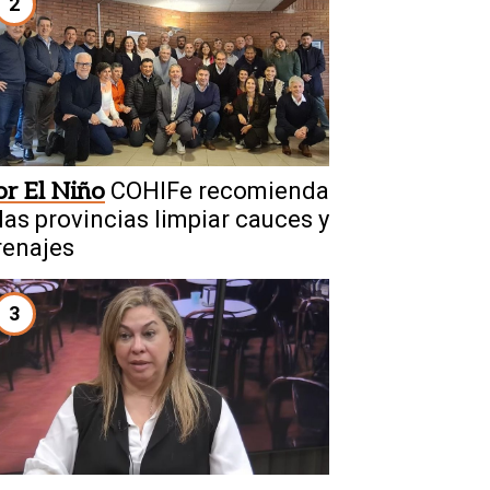
2
or El Niño
COHIFe recomienda
 las provincias limpiar cauces y
renajes
3