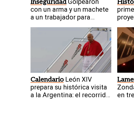
Inseguridad
Golpearon
Histó
con un arma y un machete
prime
a un trabajador para
proye
robarle la bicicleta
millo
produ
Calendario
León XIV
Lame
prepara su histórica visita
Zonda
a la Argentina: el recorrido
en tr
que ya genera expectativa
San 