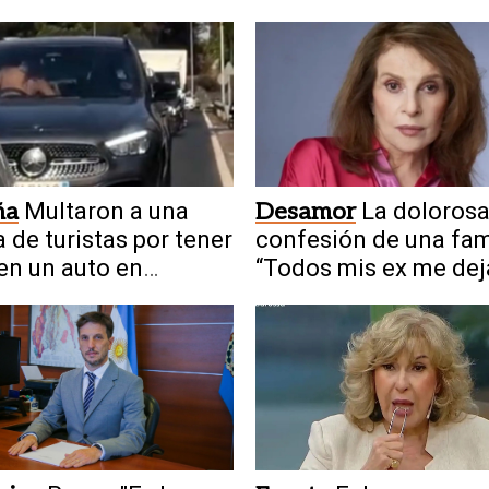
ña
Multaron a una
Desamor
La doloros
a de turistas por tener
confesión de una fa
en un auto en
“Todos mis ex me dej
miento