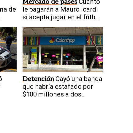
a
Mercado de pases
Cuánto
ma de
le pagarán a Mauro Icardi
si acepta jugar en el fútbol
argentino
ó
Detención
Cayó una banda
y
que habría estafado por
$100 millones a dos
empresas de San Juan