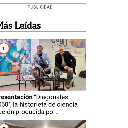
PUBLICIDAD
ás Leídas
1
resentación
"Diagonales
60", la historieta de ciencia
icción producida por
anjuaninos sale a la luz