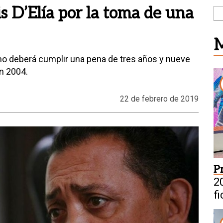
 D’Elía por la toma de una
M
ismo deberá cumplir una pena de tres años y nueve
n 2004.
22 de febrero de 2019
P
20
f
s