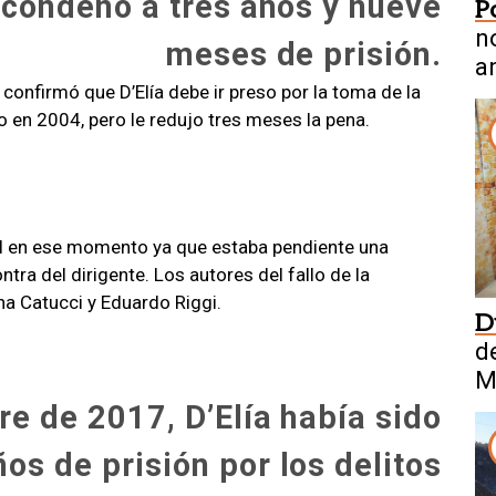
o condenó a tres años y nueve
P
n
meses de prisión.
a
confirmó que D’Elía debe ir preso por la toma de la
 en 2004, pero le redujo tres meses la pena.
rcel en ese momento ya que estaba pendiente una
ntra del dirigente. Los autores del fallo de la
na Catucci y Eduardo Riggi.
D
de
M
re de 2017, D’Elía había sido
os de prisión por los delitos