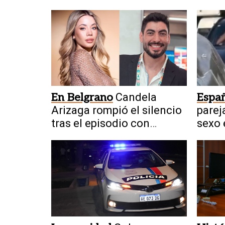
En Belgrano
Candela
Espa
Arizaga rompió el silencio
parej
tras el episodio con
sexo 
Facundo Moyano
movi