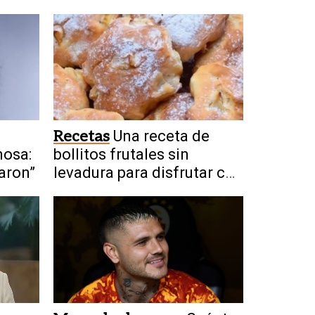
a
Recetas
Una receta de
mosa:
bollitos frutales sin
aron”
levadura para disfrutar con
amigos