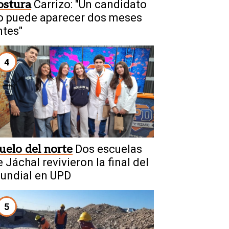
ostura
Carrizo: "Un candidato
o puede aparecer dos meses
ntes"
4
uelo del norte
Dos escuelas
 Jáchal revivieron la final del
undial en UPD
5