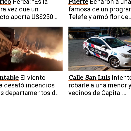
rico
Perea: "Es la
Fuerte
Echaron a un
ra vez que un
famosa de un progra
cto aporta US$250
Telefe y armó flor de
nes antes de
escándalo
cir"
ntable
El viento
Calle San Luis
Intent
 desató incendios
robarle a una menor 
es departamentos de
vecinos de Capital
Juan
quisieron lincharlo