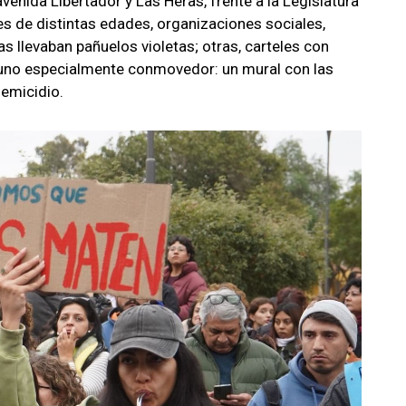
enida Libertador y Las Heras, frente a la Legislatura
es de distintas edades, organizaciones sociales,
s llevaban pañuelos violetas; otras, carteles con
 uno especialmente conmovedor: un mural con las
femicidio.