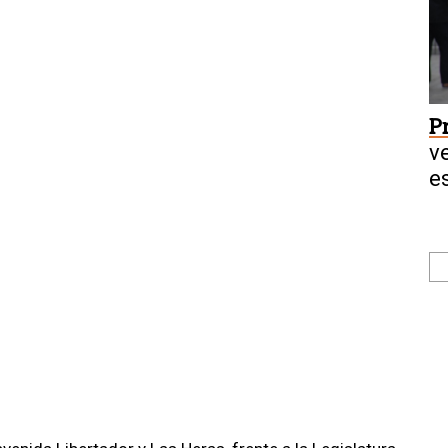
P
v
e