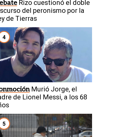
ebate
Rizo cuestionó el doble
iscurso del peronismo por la
ey de Tierras
4
onmoción
Murió Jorge, el
adre de Lionel Messi, a los 68
ños
5