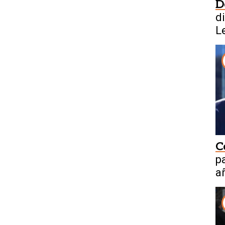
D
d
L
C
p
a