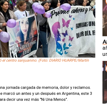
A
a
u
ió el centro sanjuanino. (Foto: DIARIO HUARPE/Martín
 una jornada cargada de memoria, dolor y reclamos.
e marcó un antes y un después en Argentina, este 3
 para decir una vez más "Ni Una Menos".