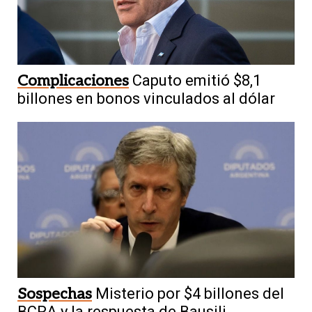
Devoción
San Cayetano reunió a
decenas de fieles en una procesión por
Capital
Complicaciones
Caputo emitió $8,1
billones en bonos vinculados al dólar
Sospechas
Misterio por $4 billones del
BCRA y la respuesta de Bausili