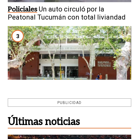
Policiales
Un auto circuló por la
Peatonal Tucumán con total liviandad
3
Postulación
La Escuela Industrial llama
PUBLICIDAD
a cubrir cuatro cargos de preceptoría
Últimas noticias
4