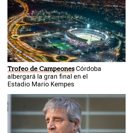
Guaymallén
Choque múltiple en
Mendoza: un muerto y heridos al caer al
Trofeo de Campeones
Córdoba
vacío
albergará la gran final en el
Estadio Mario Kempes
5