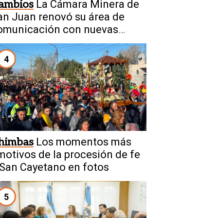
ambios
La Cámara Minera de
an Juan renovó su área de
omunicación con nuevas
iguras
4
himbas
Los momentos más
motivos de la procesión de fe
 San Cayetano en fotos
5