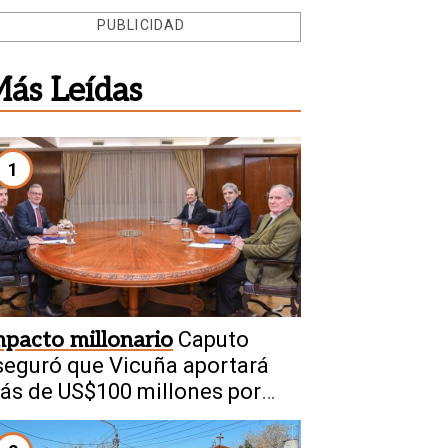
PUBLICIDAD
ás Leídas
1
mpacto millonario
Caputo
seguró que Vicuña aportará
ás de US$100 millones por
ño a San Juan