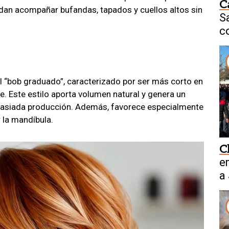
C
dan acompañar bufandas, tapados y cuellos altos sin
S
c
f
l “bob graduado”, caracterizado por ser más corto en
e. Este estilo aporta volumen natural y genera un
masiada producción. Además, favorece especialmente
r la mandíbula.
C
e
a