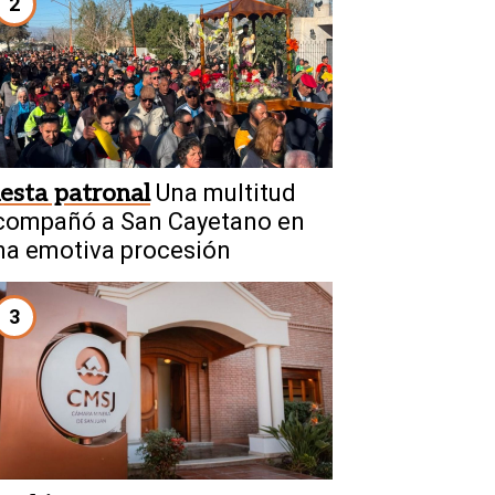
2
iesta patronal
Una multitud
compañó a San Cayetano en
na emotiva procesión
3