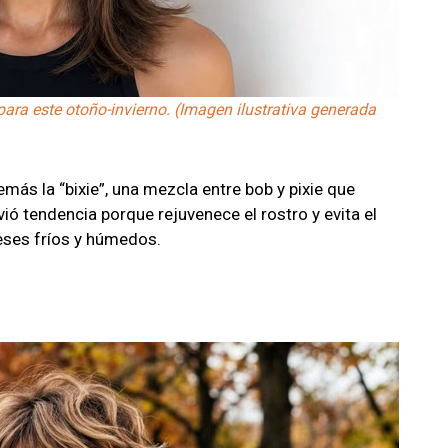
para este otoño-invierno. (Imagen ilustrativa generada
ás la “bixie”, una mezcla entre bob y pixie que
vió tendencia porque rejuvenece el rostro y evita el
meses fríos y húmedos.