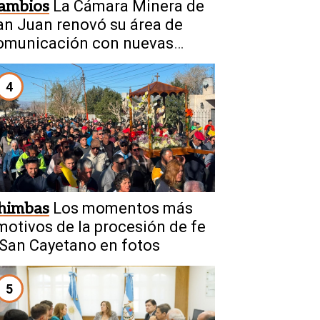
ambios
La Cámara Minera de
an Juan renovó su área de
omunicación con nuevas
iguras
4
himbas
Los momentos más
motivos de la procesión de fe
 San Cayetano en fotos
5