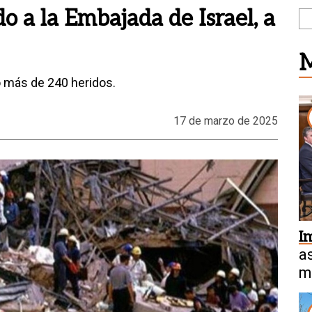
o a la Embajada de Israel, a
M
ó más de 240 heridos.
17 de marzo de 2025
I
a
m
a