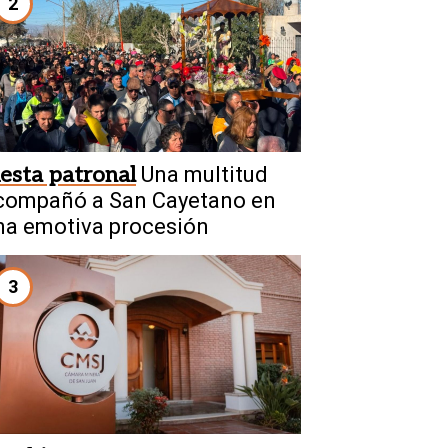
2
iesta patronal
Una multitud
compañó a San Cayetano en
na emotiva procesión
3