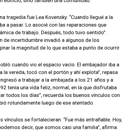
n edificio, sino también una comunidad.
a tragedia fue Lea Kovensky. “Cuando llegué a la
iba a pasar. Lo asocié con las reparaciones que
ámica de trabajo. Después, todo tuvo sentido”.
ón de incertidumbre invadió a algunos de los
inar la magnitud de lo que estaba a punto de ocurrir.
dobló cuando vio el espacio vacío. El embajador iba a
 la vereda, tocó con el portón y ahí explota”, repasa
ingresó a trabajar a la embajada a los 21 años y a
2 tenía una vida feliz, normal; en la que disfrutaba
ajar todos los días”, recuerda los buenos vínculos con
bió rotundamente luego de ese atentado.
os vínculos se fortalecieran. “Fue más entrañable. Hoy,
 podemos decir, que somos casi una familia”, afirma.