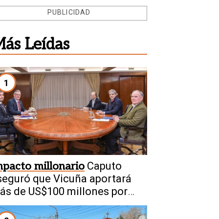
PUBLICIDAD
ás Leídas
1
mpacto millonario
Caputo
seguró que Vicuña aportará
ás de US$100 millones por
ño a San Juan