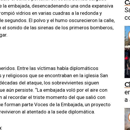
C
de la embajada, desencadenando una onda expansiva
S
 rompió vidrios en varias cuadras a la redonda y
c
e segundos. El polvo y el humo oscurecieron la calle,
f
n el sonido de las sirenas de los primeros bomberos,
gar.
eridos. Entre las víctimas había diplomáticos
 y religiosos que se encontraban en la iglesia San
décadas del ataque, los sobrevivientes siguen
C
ue aún persiste. “La embajada voló por el aire con
e
 al recordar el triste momento del que salió con
a
que forman parte Voces de la Embajada, un proyecto
evivieron al atentado a la sede diplomática.
: