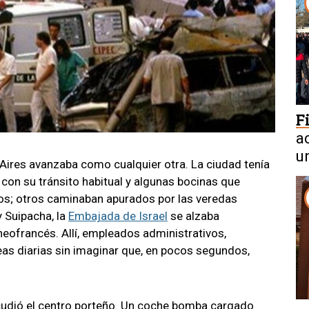
F
a
u
Aires avanzaba como cualquier otra. La ciudad tenía
 con su tránsito habitual y algunas bocinas que
sos; otros caminaban apurados por las veredas
 Suipacha, la
Embajada de Israel
se alzaba
neofrancés. Allí, empleados administrativos,
reas diarias sin imaginar que, en pocos segundos,
cudió el centro porteño. Un coche bomba cargado