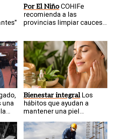
Por El Niño
COHIFe
recomienda a las
antes"
provincias limpiar cauces y
drenajes
gado,
Bienestar integral
Los
s una
hábitos que ayudan a
la
mantener una piel
saludable de manera
natural