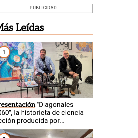
PUBLICIDAD
ás Leídas
1
resentación
"Diagonales
60", la historieta de ciencia
icción producida por
anjuaninos sale a la luz