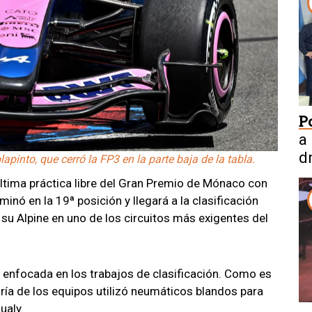
P
a
d
apinto, que cerró la FP3 en la parte baja de la tabla.
ltima práctica libre del Gran Premio de Mónaco con
minó en la 19ª posición y llegará a la clasificación
 su Alpine en uno de los circuitos más exigentes del
 enfocada en los trabajos de clasificación. Como es
yoría de los equipos utilizó neumáticos blandos para
ualy.