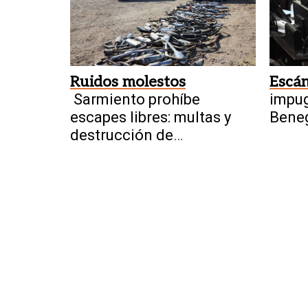
Ruidos molestos
Escá
Sarmiento prohíbe
impu
escapes libres: multas y
Beneg
destrucción de
presu
dispositivos
inter
tierra