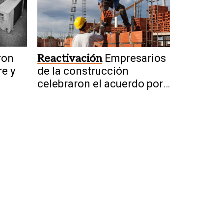
ron
Reactivación
Empresarios
re y
de la construcción
celebraron el acuerdo por
obras de San Juan-Vicuña