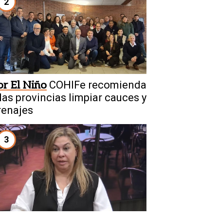
2
or El Niño
COHIFe recomienda
 las provincias limpiar cauces y
renajes
3