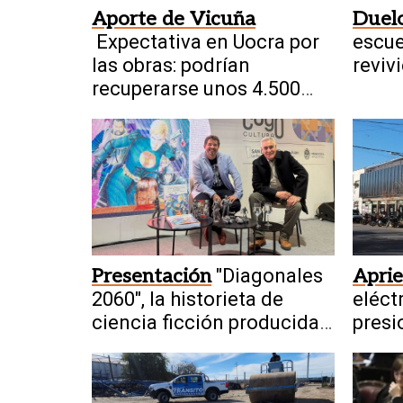
Aporte de Vicuña
Duelo
Expectativa en Uocra por
escue
las obras: podrían
revivi
recuperarse unos 4.500
Mund
empleos
Presentación
"Diagonales
Aprie
2060", la historieta de
eléct
ciencia ficción producida
presi
por sanjuaninos sale a la
Unido
luz
china