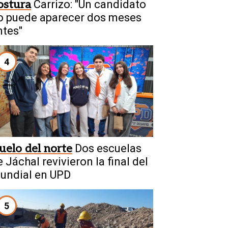
ostura
Carrizo: "Un candidato
o puede aparecer dos meses
ntes"
4
uelo del norte
Dos escuelas
 Jáchal revivieron la final del
undial en UPD
5