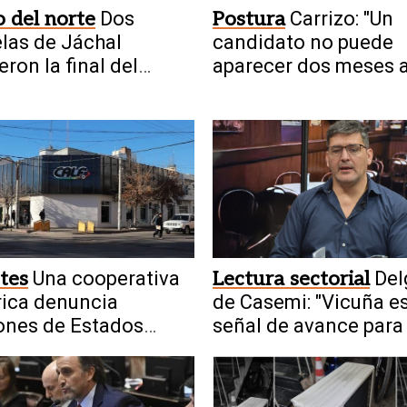
 del norte
Dos
Postura
Carrizo: "Un
las de Jáchal
candidato no puede
eron la final del
aparecer dos meses 
ial en UPD
tes
Una cooperativa
Lectura sectorial
Del
rica denuncia
de Casemi: "Vicuña e
ones de Estados
señal de avance para 
s por usar tecnología
minería en San Juan"