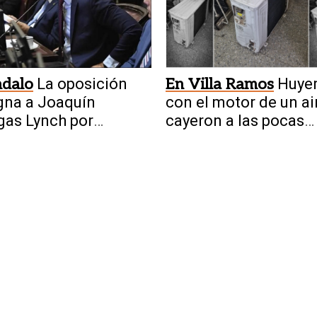
ndalo
La oposición
En Villa Ramos
Huye
gna a Joaquín
con el motor de un ai
as Lynch por
cayeron a las pocas
nto conflicto de
cuadras
eses con la ley de
s