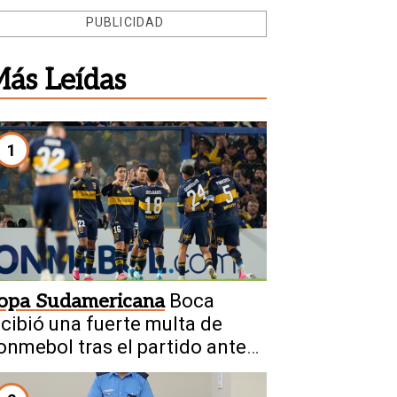
PUBLICIDAD
ás Leídas
1
opa Sudamericana
Boca
ecibió una fuerte multa de
onmebol tras el partido ante
’Higgins