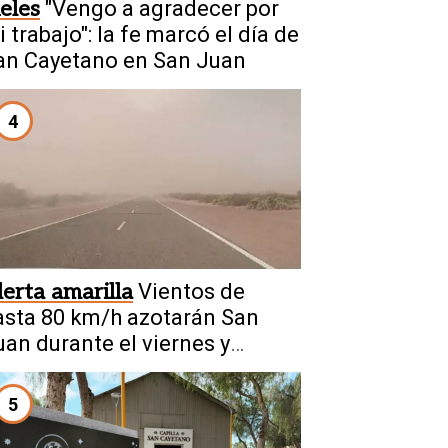
ieles
"Vengo a agradecer por
 trabajo": la fe marcó el día de
an Cayetano en San Juan
4
lerta amarilla
Vientos de
asta 80 km/h azotarán San
uan durante el viernes y
ábado
5