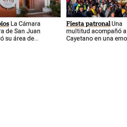
ios
La Cámara
Fiesta patronal
Una
a de San Juan
multitud acompañó a
ó su área de
Cayetano en una emo
nicación con nuevas
procesión
as