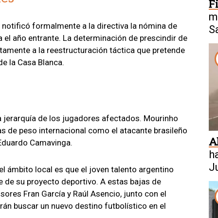
F
mi
o notificó formalmente a la directiva la nómina de
S
a el año entrante. La determinación de prescindir de
amente a la reestructuración táctica que pretende
e la Casa Blanca.
a jerarquía de los jugadores afectados. Mourinho
ras de peso internacional como el atacante brasileño
A
 Eduardo Camavinga.
h
J
l ámbito local es que el joven talento argentino
s
de su proyecto deportivo. A estas bajas de
ores Fran García y Raúl Asencio, junto con el
án buscar un nuevo destino futbolístico en el