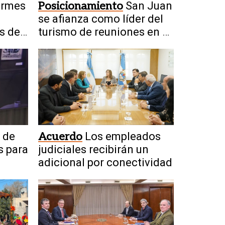
ormes
Posicionamiento
San Juan
se afianza como líder del
is de
turismo de reuniones en el
Meet Up 2026
 de
Acuerdo
Los empleados
s para
judiciales recibirán un
adicional por conectividad