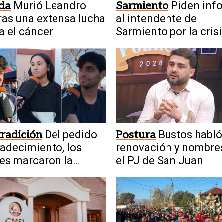
da
Murió Leandro
Sarmiento
Piden inf
ras una extensa lucha
al intendente de
a el cáncer
Sarmiento por la cris
agua en Las Lagunas
tradición
Del pedido
Postura
Bustos habló
radecimiento, los
renovación y nombre
es marcaron la
el PJ de San Juan
sión de San
tano