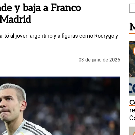
de y baja a Franco
 Madrid
M
artó al joven argentino y a figuras como Rodrygo y
03 de junio de 2026
C
r
C
O