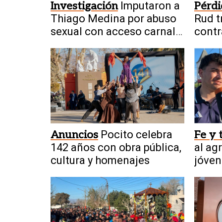
Investigación
Imputaron a
Pérdi
Thiago Medina por abuso
Rud t
sexual con acceso carnal
contr
de su prima
Anuncios
Pocito celebra
Fe y 
142 años con obra pública,
al ag
cultura y homenajes
jóven
proce
Caye