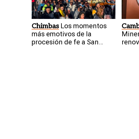
Chimbas
Los momentos
Camb
más emotivos de la
Miner
procesión de fe a San
renov
Cayetano en fotos
comu
figur