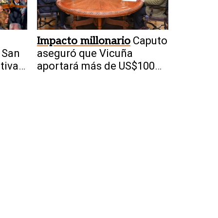
Impacto millonario
Caputo
 San
aseguró que Vicuña
tiva
aportará más de US$100
millones por año a San
Juan