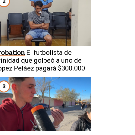
2
robation
El futbolista de
rinidad que golpeó a uno de
ópez Peláez pagará $300.000
3