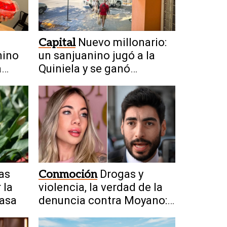
Capital
Nuevo millonario:
nino
un sanjuanino jugó a la
a
Quiniela y se ganó
l
$25.000.000
as
Conmoción
Drogas y
 la
violencia, la verdad de la
asa
denuncia contra Moyano:
"Pudo morir"