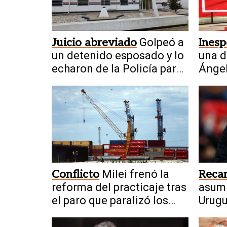
Juicio abreviado
Golpeó a
Ines
un detenido esposado y lo
una d
echaron de la Policía para
Ángel
siempre
final
Conflicto
Milei frenó la
Reca
reforma del practicaje tras
asumi
el paro que paralizó los
Urugu
puertos
Biels