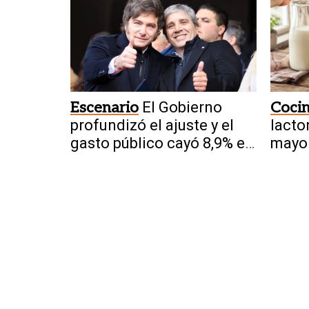
Escenario
El Gobierno
Coci
profundizó el ajuste y el
lacto
gasto público cayó 8,9% en
mayo
julio
prepa