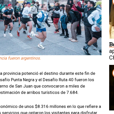
B
a
C
incia fueron argentinos.
W
a provincia potenció el destino durante este fin de
safío Punta Negra y el Desafío Ruta 40 fueron los
ierno de San Juan que convocaron a miles de
stimación de arribos turísticos de 7.684.
económico de unos $8.316 millones en lo que refiere a
servicios que optaron los visitantes para disfrutar