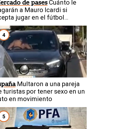
ercado de pases
Cuánto le
agarán a Mauro Icardi si
cepta jugar en el fútbol
rgentino
4
spaña
Multaron a una pareja
e turistas por tener sexo en un
uto en movimiento
5