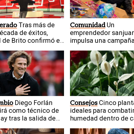
perado
Tras más de
Comunidad
Un
écada de éxitos,
emprendedor sanjua
 de Brito confirmó el
impulsa una campañ
 de LAM
solidaria por el Día de
Niño
mbio
Diego Forlán
Consejos
Cinco plant
rá como técnico de
ideales para combatir
ay tras la salida de
humedad dentro de c
a