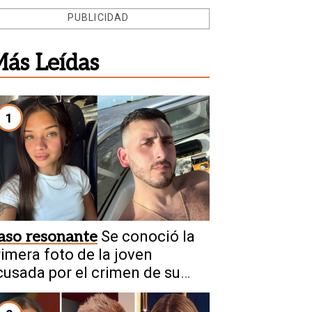
PUBLICIDAD
ás Leídas
1
aso resonante
Se conoció la
rimera foto de la joven
cusada por el crimen de su
ovio en Chaco