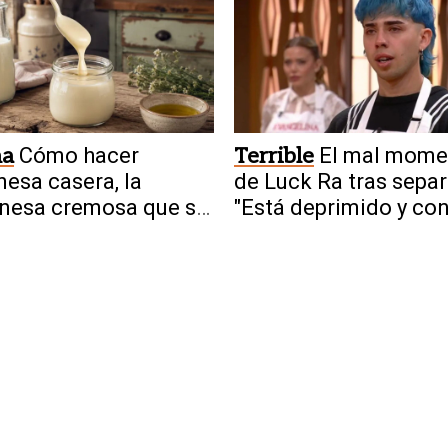
na
Cómo hacer
Terrible
El mal mome
nesa casera, la
de Luck Ra tras separ
nesa cremosa que se
"Está deprimido y co
ra sin huevo
pánico"