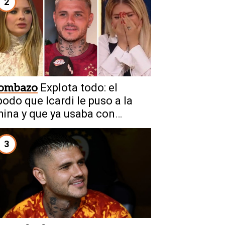
2
ombazo
Explota todo: el
podo que Icardi le puso a la
hina y que ya usaba con
anda
3