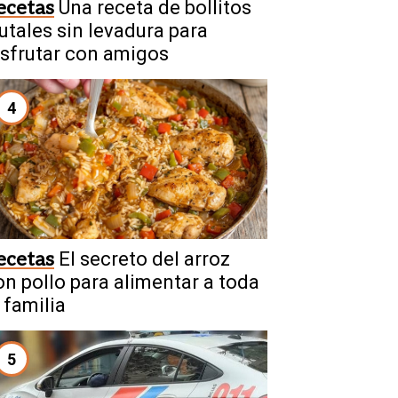
ecetas
Una receta de bollitos
rutales sin levadura para
isfrutar con amigos
4
ecetas
El secreto del arroz
on pollo para alimentar a toda
 familia
5