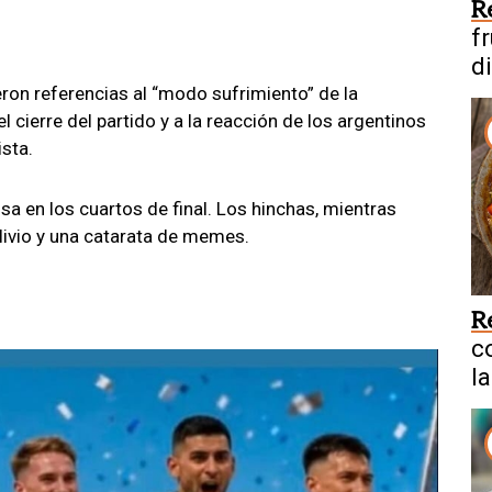
R
f
d
on referencias al “modo sufrimiento” de la
l cierre del partido y a la reacción de los argentinos
sta.
a en los cuartos de final. Los hinchas, mientras
alivio y una catarata de memes.
R
c
la