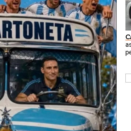
C
a
p
$