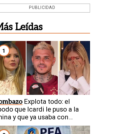
PUBLICIDAD
ás Leídas
1
ombazo
Explota todo: el
podo que Icardi le puso a la
hina y que ya usaba con
anda