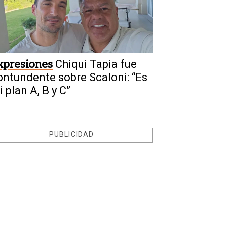
xpresiones
Chiqui Tapia fue
ontundente sobre Scaloni: “Es
 plan A, B y C”
PUBLICIDAD