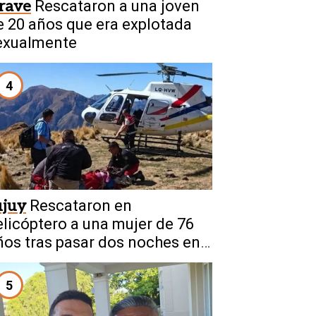
rave
Rescataron a una joven
e 20 años que era explotada
exualmente
4
ujuy
Rescataron en
elicóptero a una mujer de 76
ños tras pasar dos noches en
os cerros
5