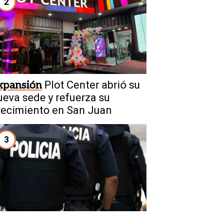
2
xpansión
Plot Center abrió su
ueva sede y refuerza su
recimiento en San Juan
3