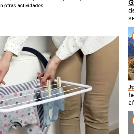
G
con otras actividades.
d
s
J
h
a
l