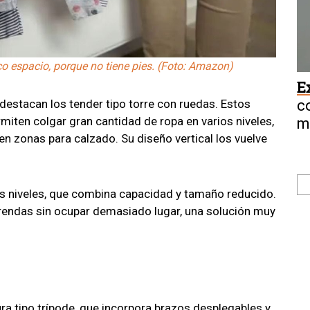
o espacio, porque no tiene pies. (Foto: Amazon)
E
c
 destacan los tender tipo torre con ruedas. Estos
miten colgar gran cantidad de ropa en varios niveles,
mi
n zonas para calzado. Su diseño vertical los vuelve
es niveles, que combina capacidad y tamaño reducido.
prendas sin ocupar demasiado lugar, una solución muy
ra tipo trípode, que incorpora brazos desplegables y