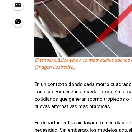
El tender clásico ya no va más: cuáles son la
(Imagen ilustrativa)
En un contexto donde cada metro cuadrado d
con alas comienzan a quedar atrás. Su tamañ
cotidianos que generan (como tropiezos o r
nuevas alternativas más prácticas.
En departamentos sin lavadero o en días de l
necesidad. Sin embargo, los modelos actuale