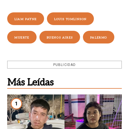
LIAM PAYNE
LOUIS TOMLINSON
MUERTE
BUENOS AIRES
PALERMO
PUBLICIDAD
Más Leídas
1