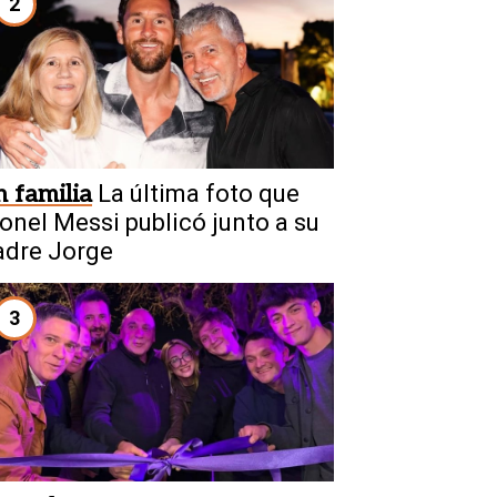
2
n familia
La última foto que
ionel Messi publicó junto a su
adre Jorge
3