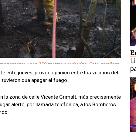
E
L
imadamente unos 250 metros cuadrados. Foto gentileza.
p
 de este jueves, provocó pánico entre los vecinos del
tuvieron que apagar el fuego.
 en la zona de calle Vicente Grimalt, más precisamente
lugar alertó, por llamada telefónica, a los Bomberos
endo.