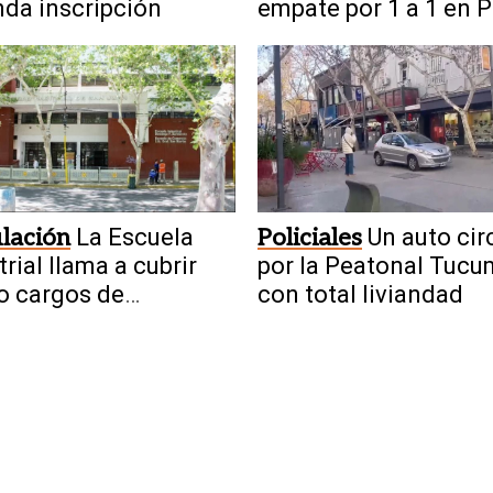
da inscripción
empate por 1 a 1 en 
Patricios
lación
La Escuela
Policiales
Un auto cir
trial llama a cubrir
por la Peatonal Tuc
o cargos de
con total liviandad
ptoría