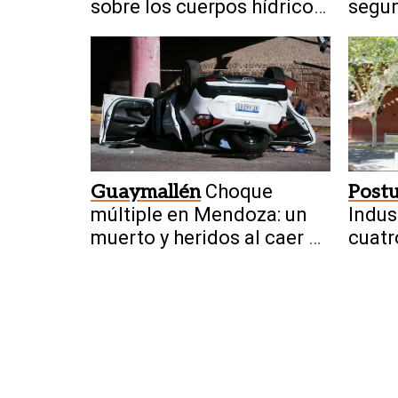
sobre los cuerpos hídricos
segun
en Argentina
Guaymallén
Choque
Postu
múltiple en Mendoza: un
Indus
muerto y heridos al caer al
cuatr
vacío
prece