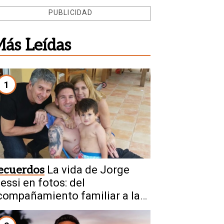
PUBLICIDAD
ás Leídas
1
ecuerdos
La vida de Jorge
essi en fotos: del
compañamiento familiar a la
ima del fútbol