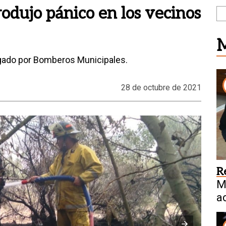
rodujo pánico en los vecinos
M
pagado por Bomberos Municipales.
28 de octubre de 2021
R
M
a
c