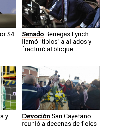
or $4
Senado
Benegas Lynch
a
llamó "tibios" a aliados y
fracturó al bloque
oficialista
a y
Devoción
San Cayetano
reunió a decenas de fieles