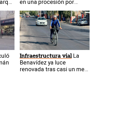
Parque
en una procesión por
Capital
culó
Infraestructura vial
La
umán
Benavídez ya luce
renovada tras casi un mes
de trabajos de
repavimentación