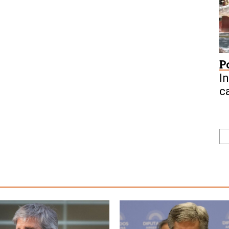
P
I
c