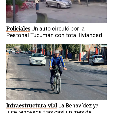
Policiales
Un auto circuló por la
Peatonal Tucumán con total liviandad
Infraestructura vial
La Benavídez ya
luce renovada tras casi un mes de