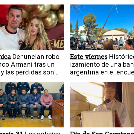
Cayetano en fotos
mica
Denuncian robo
Este viernes
Históric
nco Armani tras un
izamiento de una ba
 y las pérdidas son
argentina en el encu
narias
agrotécnico