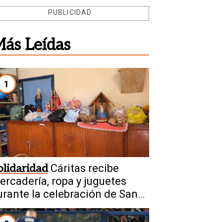
PUBLICIDAD
ás Leídas
1
olidaridad
Cáritas recibe
ercadería, ropa y juguetes
urante la celebración de San
ayetano