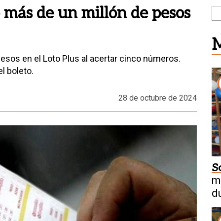
 más de un millón de pesos
M
esos en el Loto Plus al acertar cinco números.
l boleto.
28 de octubre de 2024
S
m
d
C