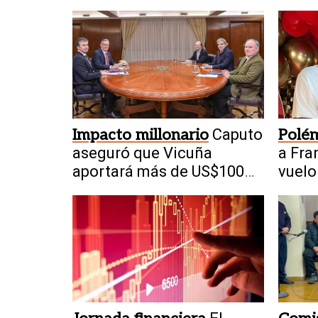
Impacto millonario
Caputo
Polé
aseguró que Vicuña
a Fra
aportará más de US$100
vuelo
millones por año a San
millo
Juan