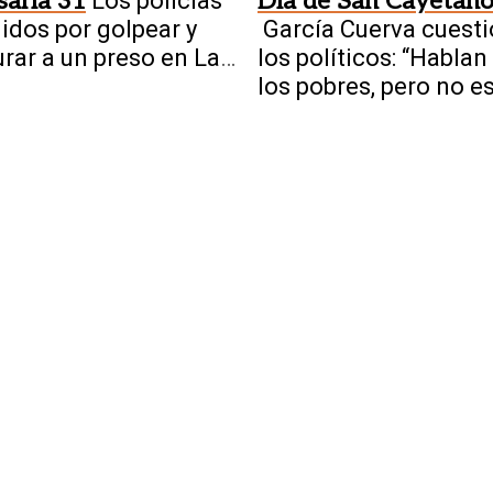
aría 31
Los policías
Día de San Cayetan
idos por golpear y
García Cuerva cuesti
urar a un preso en Las
los políticos: “Hablan
itas
los pobres, pero no e
cerca”