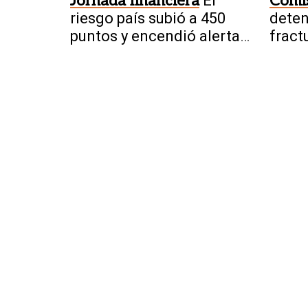
Jornada financiera
El
Comis
riesgo país subió a 450
deten
puntos y encendió alertas
fract
del mercado
Chacr