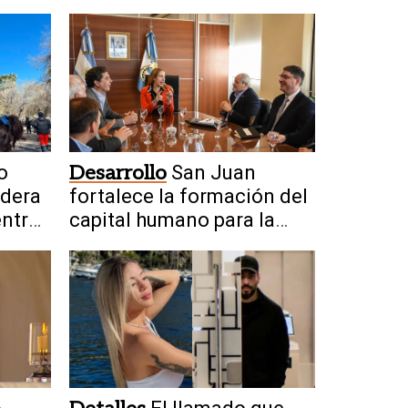
procesión
o
Desarrollo
San Juan
ndera
fortalece la formación del
entro
capital humano para la
minería del futuro