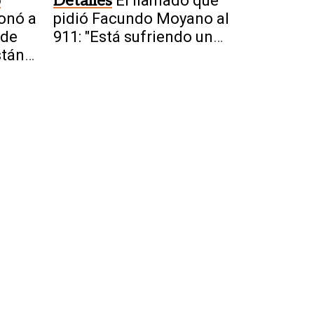
o
Detalles
El llamado que
onó a
pidió Facundo Moyano al
 de
911: "Está sufriendo un
stán
ataque al corazón"