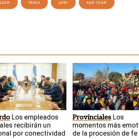
LLÓN
PESOS
LOTO
SAN JUAN
rdo
Los empleados
Provinciales
Los
iales recibirán un
momentos más emot
onal por conectividad
de la procesión de fe