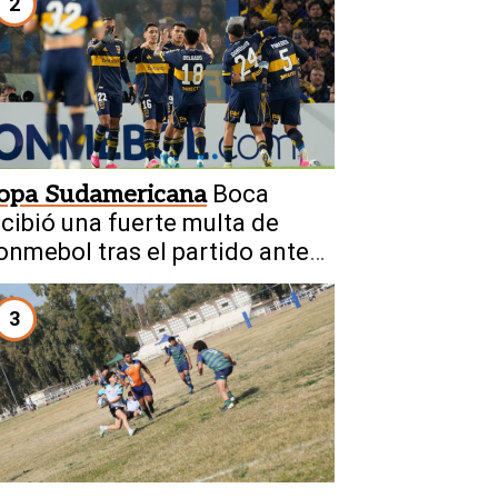
2
opa Sudamericana
Boca
ecibió una fuerte multa de
onmebol tras el partido ante
’Higgins
3