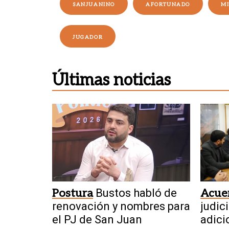
SANJUANINO
AFORTUNADO
MI
JUGADOR
Últimas noticias
Postura
Bustos habló de
Acue
renovación y nombres para
judic
el PJ de San Juan
adici