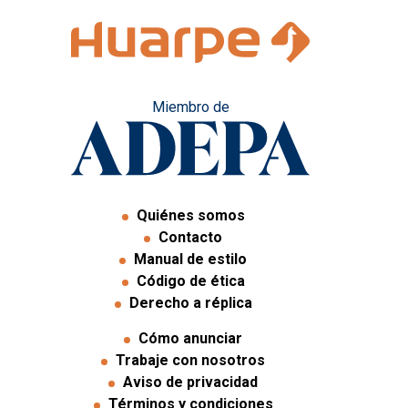
Miembro de
Quiénes somos
Soberanía entregada
Los intereses del
Contacto
Comando Sur sobre los cuerpos
Manual de estilo
hídricos en Argentina
Código de ética
Derecho a réplica
Cómo anunciar
Trabaje con nosotros
Aviso de privacidad
Términos y condiciones