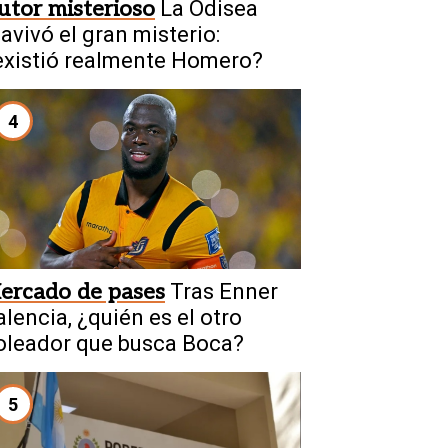
utor misterioso
La Odisea
eavivó el gran misterio:
existió realmente Homero?
4
ercado de pases
Tras Enner
alencia, ¿quién es el otro
oleador que busca Boca?
5