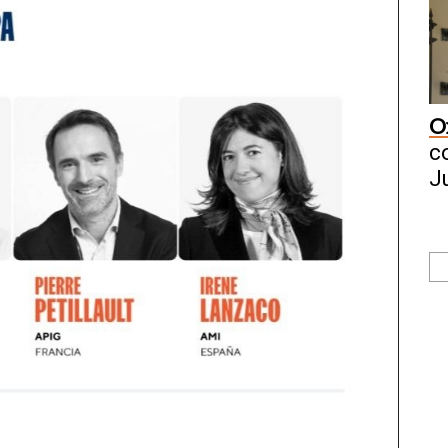
Of
c
J