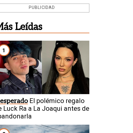
PUBLICIDAD
ás Leídas
1
nesperado
El polémico regalo
e Luck Ra a La Joaqui antes de
bandonarla