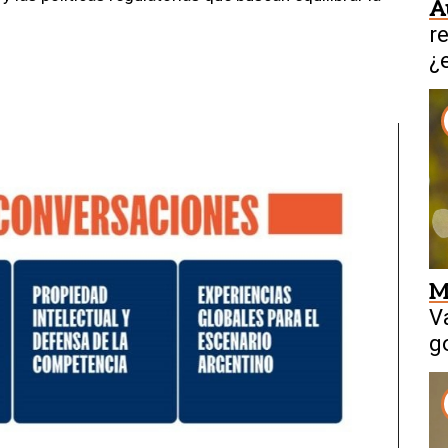
A
r
¿
M
V
g