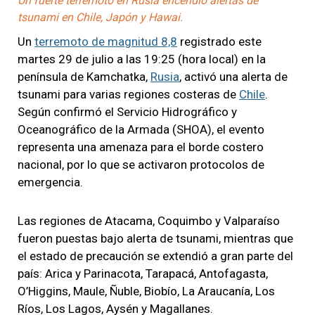
Un fuerte terremoto en Rusia encendió alertas de
tsunami en Chile, Japón y Hawai.
Un
terremoto de magnitud 8,8
registrado este
martes 29 de julio a las 19:25 (hora local) en la
península de Kamchatka,
Rusia
, activó una alerta de
tsunami para varias regiones costeras de
Chile
.
Según confirmó el Servicio Hidrográfico y
Oceanográfico de la Armada (SHOA), el evento
representa una amenaza para el borde costero
nacional, por lo que se activaron protocolos de
emergencia.
Las regiones de Atacama, Coquimbo y Valparaíso
fueron puestas bajo alerta de tsunami, mientras que
el estado de precaución se extendió a gran parte del
país: Arica y Parinacota, Tarapacá, Antofagasta,
O’Higgins, Maule, Ñuble, Biobío, La Araucanía, Los
Ríos, Los Lagos, Aysén y Magallanes.