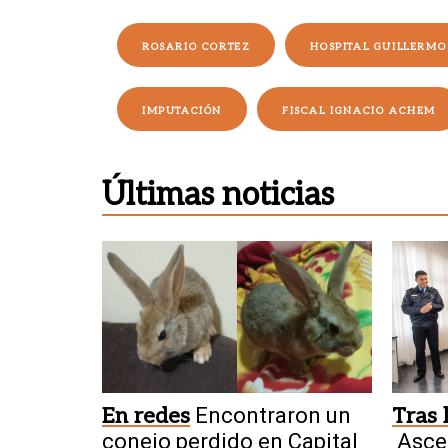
ROSARIO CORTEZ
HOSPITAL GUILLERM
IMPUTACIÓN
FISCAL IGNACIO ACHEM
Últimas noticias
En redes
Encontraron un
Tras 
conejo perdido en Capital
Asce