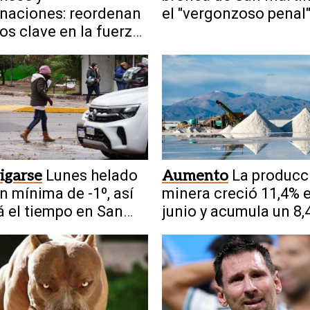
naciones: reordenan
el "vergonzoso penal
os clave en la fuerza
le cobraron en contr
tección Civil
igarse
Lunes helado
Aumento
La producc
n mínima de -1º, así
minera creció 11,4% 
á el tiempo en San
junio y acumula un 8,
el semestre