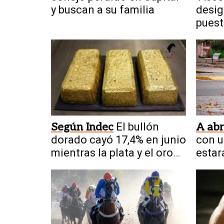
y buscan a su familia
desig
puest
y Pro
Según Indec
El bullón
A abr
dorado cayó 17,4% en junio
con u
mientras la plata y el oro
estar
crecen en el país
Juan