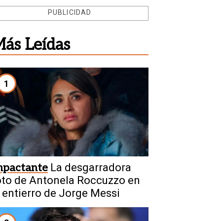
PUBLICIDAD
ás Leídas
1
mpactante
La desgarradora
oto de Antonela Roccuzzo en
l entierro de Jorge Messi