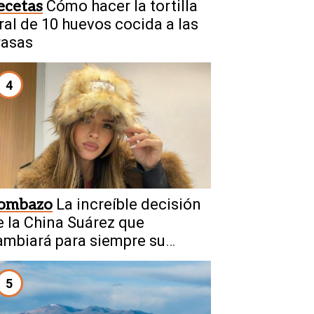
ecetas
Cómo hacer la tortilla
iral de 10 huevos cocida a las
rasas
4
ombazo
La increíble decisión
e la China Suárez que
ambiará para siempre su
uturo
5