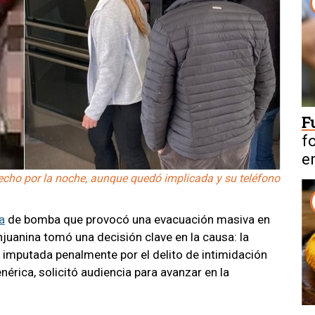
F
f
e
hecho por la noche, aunque quedó implicada y su teléfono
a
de bomba que provocó una evacuación masiva en
anjuanina tomó una decisión clave en la causa: la
 imputada penalmente por el delito de intimidación
enérica, solicitó audiencia para avanzar en la