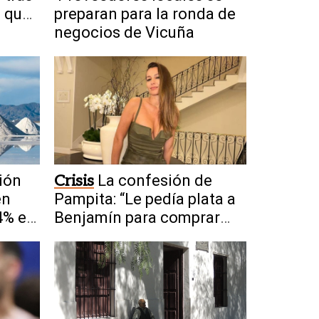
" que
preparan para la ronda de
a
negocios de Vicuña
ión
Crisis
La confesión de
en
Pampita: “Le pedía plata a
4% en
Benjamín para comprar
corpiños”