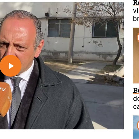
R
v
b
Play
B
Video
d
c
f