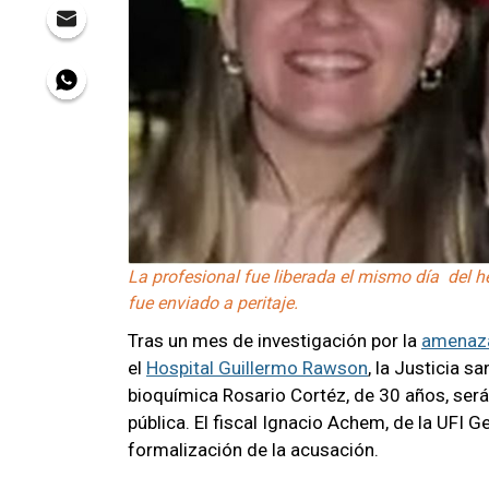
La profesional fue liberada el mismo día del 
fue enviado a peritaje.
Tras un mes de investigación por la
amenaz
el
Hospital Guillermo Rawson
, la Justicia s
bioquímica Rosario Cortéz, de 30 años, será
pública. El fiscal Ignacio Achem, de la UFI G
formalización de la acusación.