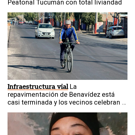
Peatonal Tucumán con total liviandad
Infraestructura vial
La
repavimentación de Benavídez está
casi terminada y los vecinos celebran el
cambio