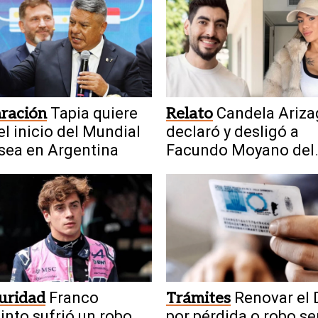
ración
Tapia quiere
Relato
Candela Ariza
el inicio del Mundial
declaró y desligó a
sea en Argentina
Facundo Moyano del
escándalo
uridad
Franco
Trámites
Renovar el 
into sufrió un robo
por pérdida o robo se