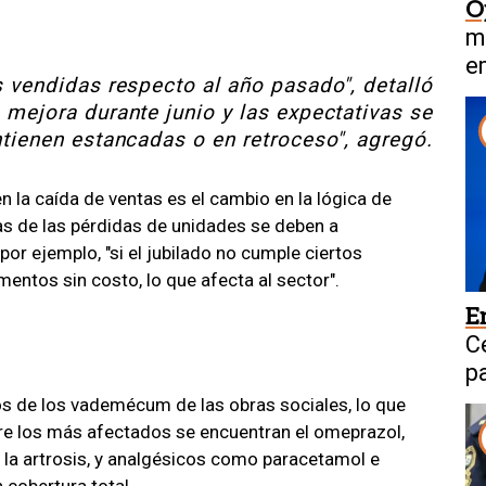
O
m
e
 vendidas respecto al año pasado", detalló
 mejora durante junio y las expectativas se
tienen estancadas o en retroceso", agregó.
en la caída de ventas es el cambio en la lógica de
as de las pérdidas de unidades se deben a
, por ejemplo, "si el jubilado no cumple ciertos
entos sin costo, lo que afecta al sector".
E
C
p
C
s de los vademécum de las obras sociales, lo que
tre los más afectados se encuentran el omeprazol,
a artrosis, y analgésicos como paracetamol e
cobertura total.