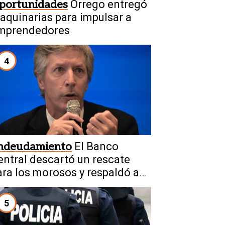
portunidades
Orrego entregó
aquinarias para impulsar a
mprendedores
4
ndeudamiento
El Banco
entral descartó un rescate
ara los morosos y respaldó a
aputo
5