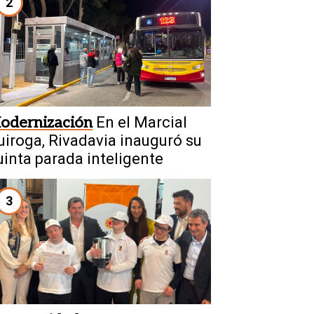
2
odernización
En el Marcial
uiroga, Rivadavia inauguró su
uinta parada inteligente
3