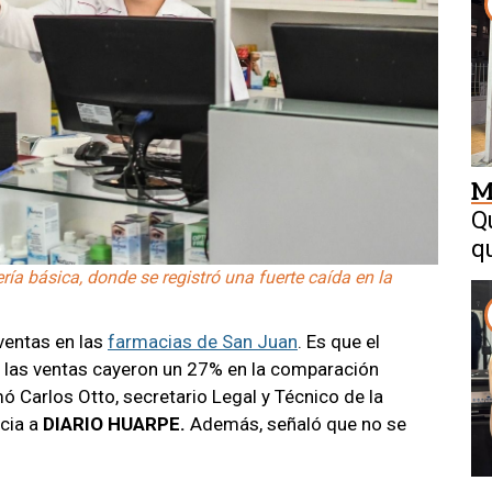
M
Q
q
ía básica, donde se registró una fuerte caída en la
 ventas en las
farmacias de San Juan
. Es que el
 las ventas cayeron un 27% en la comparación
 Carlos Otto, secretario Legal y Técnico de la
cia a
DIARIO HUARPE.
Además, señaló que no se