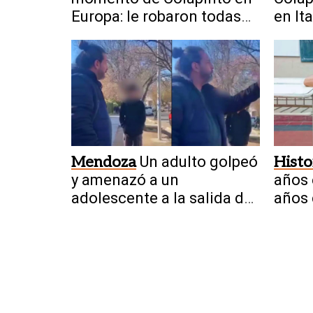
Europa: le robaron todas
en Ita
sus pertenencias
dejar
Mendoza
Un adulto golpeó
Histo
y amenazó a un
años 
adolescente a la salida de
años 
una escuela