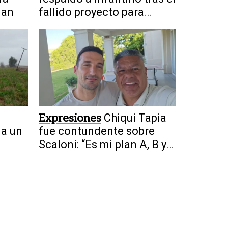
uan
fallido proyecto para
privatizar el Mundial
Expresiones
Chiqui Tapia
 a un
fue contundente sobre
Scaloni: “Es mi plan A, B y
C”