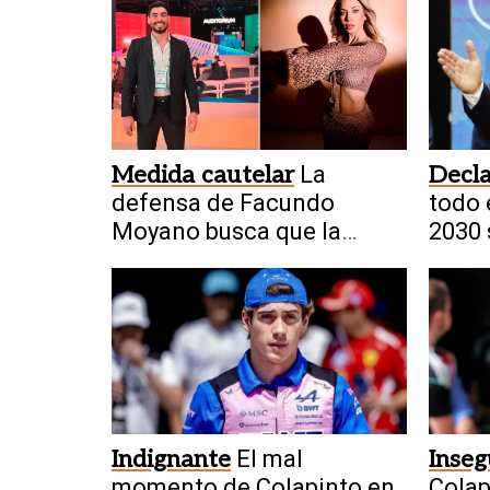
Medida cautelar
La
Decla
defensa de Facundo
todo 
Moyano busca que la
2030 
Justicia levante la
restricción
Indignante
El mal
Inseg
momento de Colapinto en
Colap