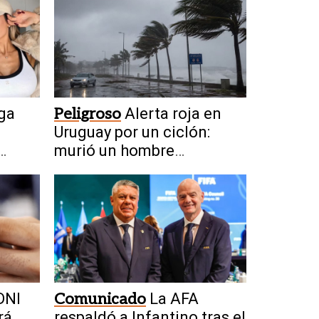
ga
Peligroso
Alerta roja en
Uruguay por un ciclón:
murió un hombre
alcanzado por un rayo
DNI
Comunicado
La AFA
rá
respaldó a Infantino tras el