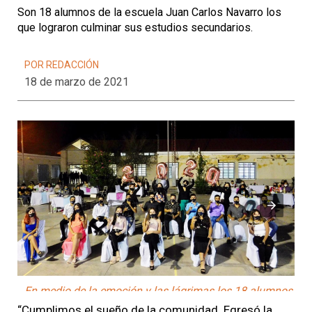
Son 18 alumnos de la escuela Juan Carlos Navarro los
que lograron culminar sus estudios secundarios.
POR REDACCIÓN
18 de marzo de 2021
En medio de la emoción y las lágrimas los 18 alumnos
El
recibieron su diploma de egreso. Foto gentileza Pablo
“Cumplimos el sueño de la comunidad. Egresó la