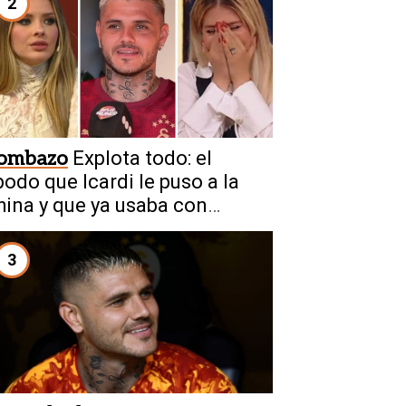
2
ombazo
Explota todo: el
podo que Icardi le puso a la
hina y que ya usaba con
anda
3