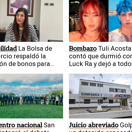
ilidad
La Bolsa de
Bombazo
Tuli Acosta
cio respaldó la
contó que durmió co
ón de bonos para
Luck Ra y dejó a todo
ciar infraestructura
shock
ntro nacional
San
Juicio abreviado
Gol