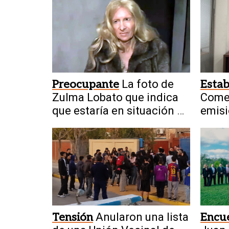
Preocupante
La foto de
Estab
Zulma Lobato que indica
Comer
que estaría en situación de
emisi
calle
finan
Tensión
Anularon una lista
Encue