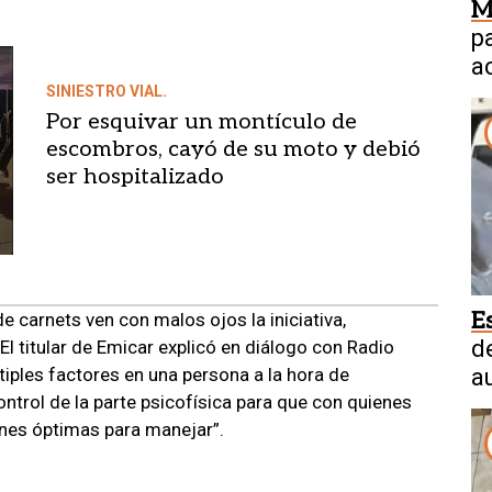
M
p
a
a
SINIESTRO VIAL.
Por esquivar un montículo de
escombros, cayó de su moto y debió
ser hospitalizado
E
e carnets ven con malos ojos la iniciativa,
d
El titular de Emicar explicó en diálogo con Radio
iples factores en una persona a la hora de
a
ontrol de la parte psicofísica para que con quienes
ones óptimas para manejar”.