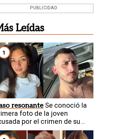
PUBLICIDAD
ás Leídas
1
aso resonante
Se conoció la
rimera foto de la joven
cusada por el crimen de su
ovio en Chaco