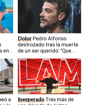
Dolor
Pedro Alfonso
n
destrozado tras la muerte
s en
de un ser querido: "Que
descanses"
peó a
Inesperado
Tras más de