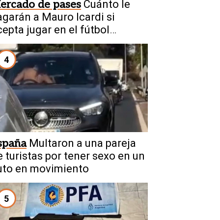
ercado de pases
Cuánto le
agarán a Mauro Icardi si
cepta jugar en el fútbol
rgentino
4
spaña
Multaron a una pareja
e turistas por tener sexo en un
uto en movimiento
5