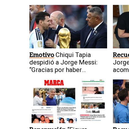
Emotivo
Chiqui Tapia
Recu
despidió a Jorge Messi:
Jorge
“Gracias por haber
acom
formado a Lionel"
a la 