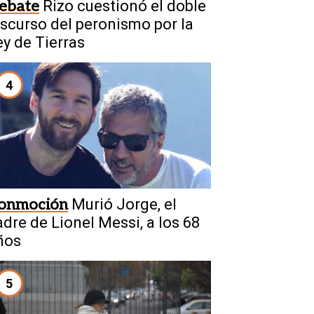
ebate
Rizo cuestionó el doble
iscurso del peronismo por la
ey de Tierras
4
onmoción
Murió Jorge, el
adre de Lionel Messi, a los 68
ños
5