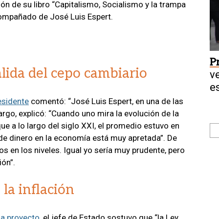
ón de su libro “Capitalismo, Socialismo y la trampa
acompañado de José Luis Espert.
P
alida del cepo cambiario
v
e
esidente
comentó: “José Luis Espert, en una de las
rgo, explicó: “Cuando uno mira la evolución de la
e a lo largo del siglo XXI, el promedio estuvo en
d de dinero en la economía está muy apretada”. De
 en los niveles. Igual yo sería muy prudente, pero
ón”.
la inflación
a proyecto
, el jefe de Estado sostuvo que “la Ley