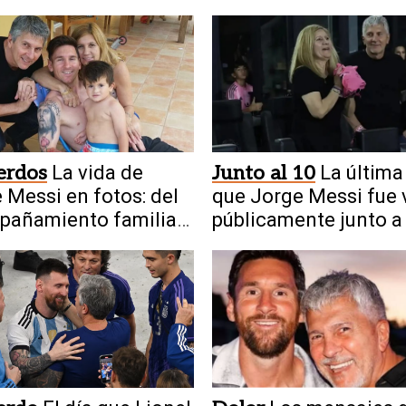
erdos
La vida de
Junto al 10
La última
 Messi en fotos: del
que Jorge Messi fue 
pañamiento familiar
públicamente junto a
cima del fútbol
familia