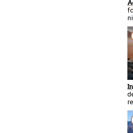
A
f
n
I
d
r