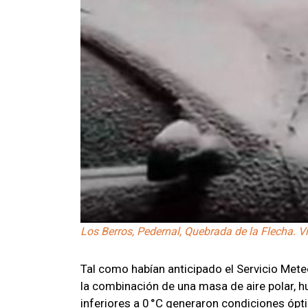
Los Berros, Pedernal, Quebrada de la Flecha. V
Tal como habían anticipado el Servicio Met
la combinación de una masa de aire polar,
inferiores a 0 °C generaron condiciones ópt