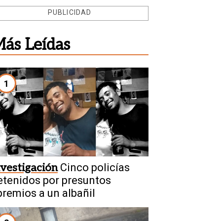
PUBLICIDAD
ás Leídas
1
nvestigación
Cinco policías
etenidos por presuntos
premios a un albañil