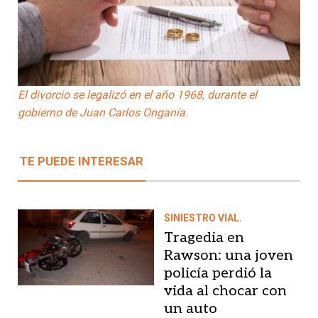
El divorcio se legalizó en el año 1968, durante el
gobierno de Juan Carlos Onganía.
TE PUEDE INTERESAR
SINIESTRO VIAL.
Tragedia en
Rawson: una joven
policía perdió la
vida al chocar con
un auto