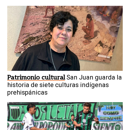
5
Prensa de luto
Murió “Toto” Olivares,
una voz inseparable de las calles
Patrimonio cultural
San Juan guarda la
sanjuaninas
historia de siete culturas indígenas
prehispánicas