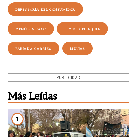
DEFENSORÍA DEL CONSUMIDOR
MENÚ SIN TACC
LEY DE CELIAQUÍA
FABIANA CARRIZO
MULTAS
PUBLICIDAD
Más Leídas
1