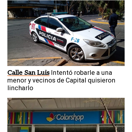
Duelo del norte
Dos escuelas de
Jáchal revivieron la final del Mundial en
Calle San Luis
Intentó robarle a una
UPD
menor y vecinos de Capital quisieron
lincharlo
5