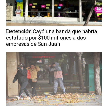
Aporte de Vicuña
Expectativa en Uocra
por las obras: podrían recuperarse unos
4.500 empleos
Detención
Cayó una banda que habría
estafado por $100 millones a dos
empresas de San Juan