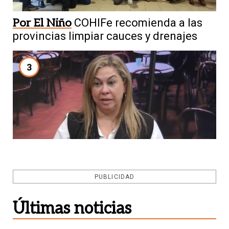
Por El Niño
COHIFe recomienda a las
provincias limpiar cauces y drenajes
3
Postura
Carrizo: "Un candidato no
PUBLICIDAD
puede aparecer dos meses antes"
Últimas noticias
4