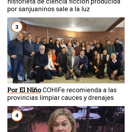
historieta de ciencia ficción producida
por sanjuaninos sale a la luz
3
Por El Niño
COHIFe recomienda a las
provincias limpiar cauces y drenajes
4