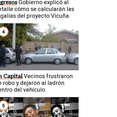
ngresos
Gobierno explicó al
etalle cómo se calcularán las
egalías del proyecto Vicuña
4
n Capital
Vecinos frustraron
n robo y dejaron al ladrón
entro del vehículo
5