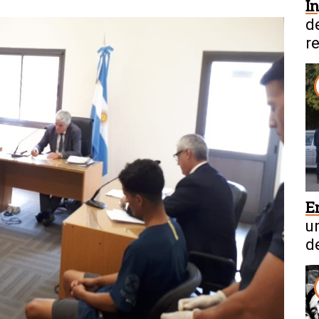
I
d
r
E
u
d