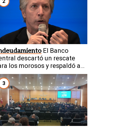
2
ndeudamiento
El Banco
entral descartó un rescate
ara los morosos y respaldó a
aputo
3