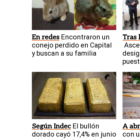
En redes
Encontraron un
Tras 
conejo perdido en Capital
Asce
y buscan a su familia
desig
puest
y Pro
Según Indec
El bullón
A abr
dorado cayó 17,4% en junio
con u