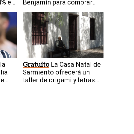
4% en
Benjamín para comprar
corpiños”
 la
Gratuito
La Casa Natal de
lia
Sarmiento ofrecerá un
de
taller de origami y letras
japonesas