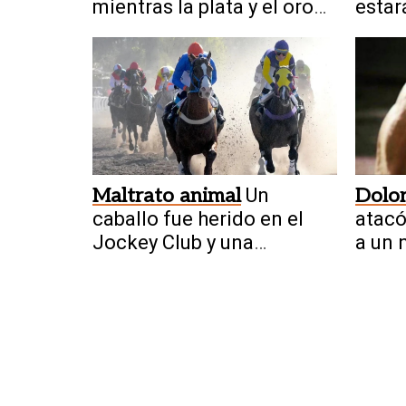
mientras la plata y el oro
estar
crecen en el país
Juan
Maltrato animal
Un
Dolor
caballo fue herido en el
atacó
Jockey Club y una
a un 
camioneta lo sacó a la
rastra