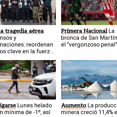
la tragedia aérea
Primera Nacional
La
nsos y
bronca de San Martín
naciones: reordenan
el "vergonzoso penal
os clave en la fuerza
le cobraron en contr
tección Civil
igarse
Lunes helado
Aumento
La producc
n mínima de -1º, así
minera creció 11,4% 