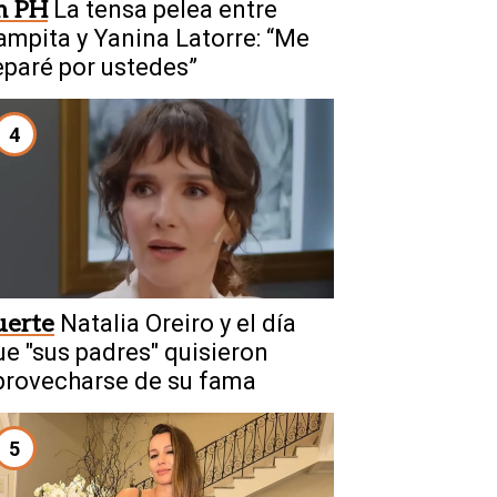
n PH
La tensa pelea entre
ampita y Yanina Latorre: “Me
eparé por ustedes”
4
uerte
Natalia Oreiro y el día
ue "sus padres" quisieron
provecharse de su fama
5