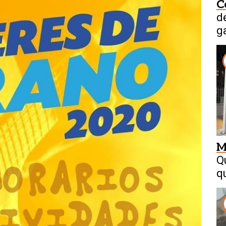
C
d
g
M
Q
q