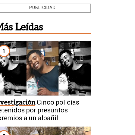
PUBLICIDAD
ás Leídas
1
nvestigación
Cinco policías
etenidos por presuntos
premios a un albañil