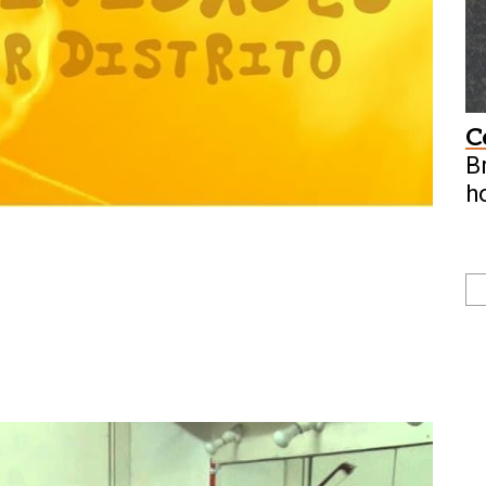
C
B
h