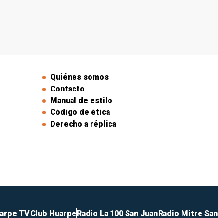
l
Quiénes somos
Contacto
Manual de estilo
Código de ética
Derecho a réplica
arpe TV
Club Huarpe
Radio La 100 San Juan
Radio Mitre San