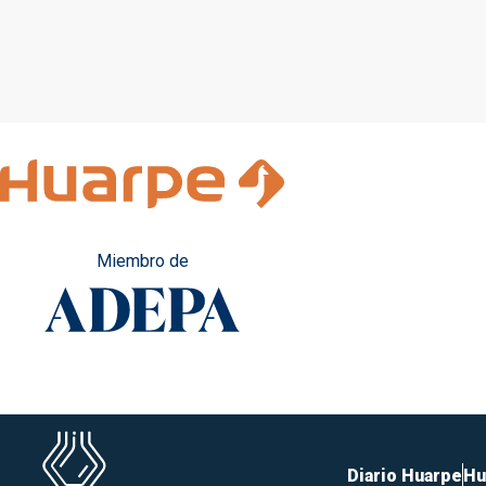
menores
Férti
Miembro de
Diario Huarpe
Hu