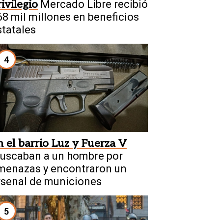
rivilegio
Mercado Libre recibió
68 mil millones en beneficios
statales
4
n el barrio Luz y Fuerza V
uscaban a un hombre por
menazas y encontraron un
rsenal de municiones
5