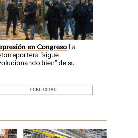
epresión en Congreso
La
otorreportera “sigue
volucionando bien” de su
ractura craneal
PUBLICIDAD