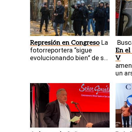
Represión en Congreso
La
Busc
fotorreportera “sigue
En el
evolucionando bien” de su
V
fractura craneal
amen
un ar