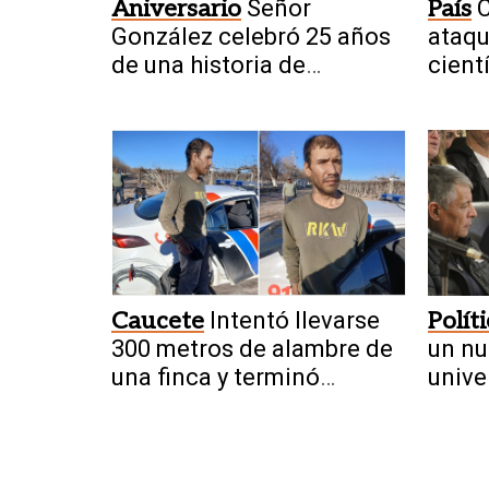
Aniversario
Señor
País
C
González celebró 25 años
ataqu
de una historia de
cient
crecimiento en San Juan
Caucete
Intentó llevarse
Polít
300 metros de alambre de
un nu
una finca y terminó
unive
retenido por trabajadores