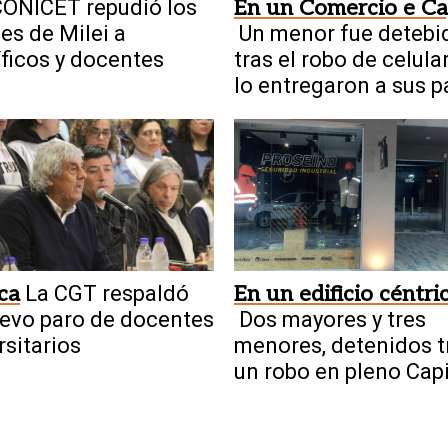
ONICET repudió los
En un Comercio e Ca
es de Milei a
Un menor fue detebi
íficos y docentes
tras el robo de celula
lo entregaron a sus 
ica
La CGT respaldó
En un edificio céntri
evo paro de docentes
Dos mayores y tres
rsitarios
menores, detenidos t
un robo en pleno Capi