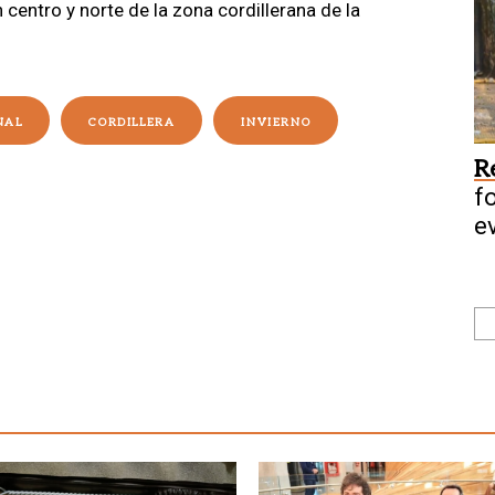
 centro y norte de la zona cordillerana de la
NAL
CORDILLERA
INVIERNO
R
f
e
f