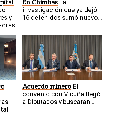
pital
En Chimbas
La
do
investigación que ya dejó
res y
16 detenidos sumó nuevos
padres
allanamientos
co
Acuerdo minero
El
convenio con Vicuña llegó
ras
a Diputados y buscarán
tal
aprobarlo el jueves