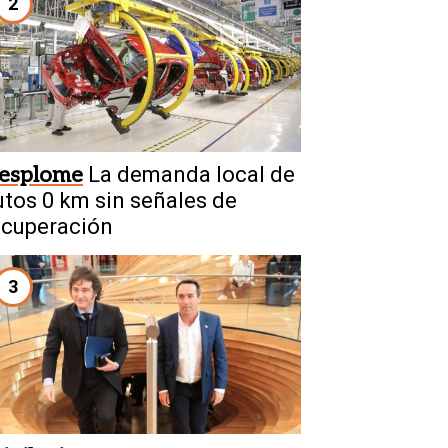
2
esplome
La demanda local de
utos 0 km sin señales de
ecuperación
3