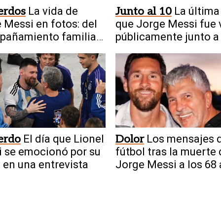
erdos
La vida de
Junto al 10
La última
 Messi en fotos: del
que Jorge Messi fue 
pañamiento familiar
públicamente junto a
cima del fútbol
familia
erdo
El día que Lionel
Dolor
Los mensajes 
 se emocionó por su
fútbol tras la muerte
 en una entrevista
Jorge Messi a los 68