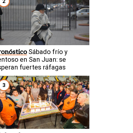
2
ronóstico
Sábado frío y
entoso en San Juan: se
speran fuertes ráfagas
3