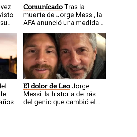
 vez
Comunicado
Tras la
visto
muerte de Jorge Messi, la
 su
AFA anunció una medida
para todo el fútbol
del
El dolor de Leo
Jorge
 de
Messi: la historia detrás
 años
del genio que cambió el
fútbol