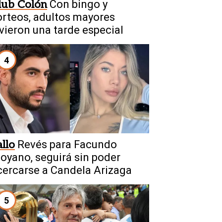
lub Colón
Con bingo y
orteos, adultos mayores
ivieron una tarde especial
4
allo
Revés para Facundo
oyano, seguirá sin poder
cercarse a Candela Arizaga
5