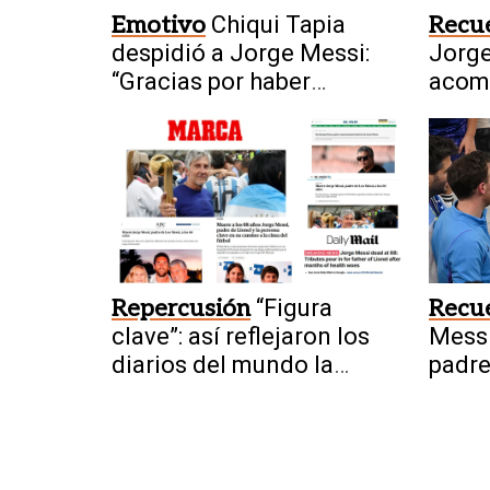
Emotivo
Chiqui Tapia
Recu
despidió a Jorge Messi:
Jorge
“Gracias por haber
acom
formado a Lionel"
a la 
Repercusión
“Figura
Recu
clave”: así reflejaron los
Messi
diarios del mundo la
padre
muerte de Jorge Messi