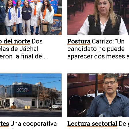
 del norte
Dos
Postura
Carrizo: "Un
las de Jáchal
candidato no puede
eron la final del
aparecer dos meses 
ial en UPD
tes
Una cooperativa
Lectura sectorial
Del