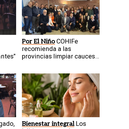
Por El Niño
COHIFe
recomienda a las
antes"
provincias limpiar cauces y
drenajes
gado,
Bienestar integral
Los