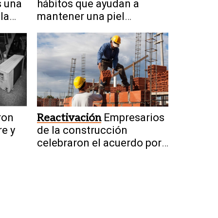
s una
hábitos que ayudan a
la
mantener una piel
saludable de manera
natural
ron
Reactivación
Empresarios
re y
de la construcción
celebraron el acuerdo por
obras de San Juan-Vicuña