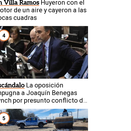
n Villa Ramos
Huyeron con el
otor de un aire y cayeron a las
ocas cuadras
4
scándalo
La oposición
mpugna a Joaquín Benegas
ynch por presunto conflicto de
tereses con la ley de tierras
5