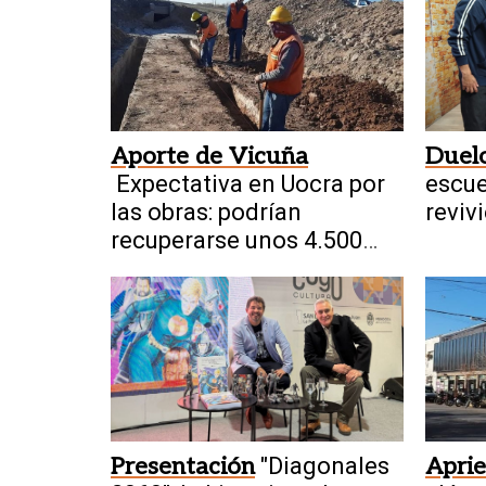
Aporte de Vicuña
Duelo
Expectativa en Uocra por
escue
las obras: podrían
revivi
recuperarse unos 4.500
Mund
empleos
Presentación
"Diagonales
Aprie