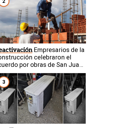
2
eactivación
Empresarios de la
onstrucción celebraron el
cuerdo por obras de San Juan-
icuña
3