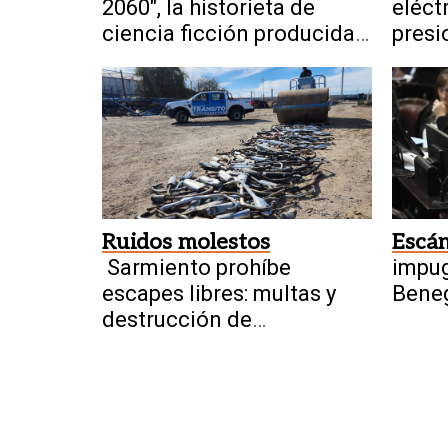
2060", la historieta de
eléct
ciencia ficción producida
presi
por sanjuaninos sale a la
Unido
luz
china
Ruidos molestos
Escá
Sarmiento prohíbe
impu
escapes libres: multas y
Beneg
destrucción de
presu
dispositivos
inter
tierra