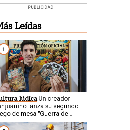
PUBLICIDAD
ás Leídas
1
ultura lúdica
Un creador
anjuanino lanza su segundo
uego de mesa "Guerra de
omida"