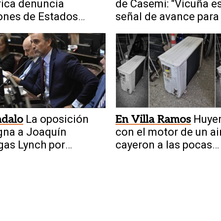
rica denuncia
de Casemi: "Vicuña e
ones de Estados
señal de avance para 
s por usar tecnología
minería en San Juan"
ndalo
La oposición
En Villa Ramos
Huye
gna a Joaquín
con el motor de un ai
as Lynch por
cayeron a las pocas
nto conflicto de
cuadras
eses con la ley de
s