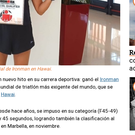
R
c
a
dial de Ironman en Hawai.
V
n nuevo hito en su carrera deportiva: ganó el
Ironman
mundial de triatlón más exigente del mundo, que se
,
Hawai
.
sde hace años, se impuso en su categoría (F45-49)
y 45 segundos, logrando también la clasificación al
 en Marbella, en noviembre.