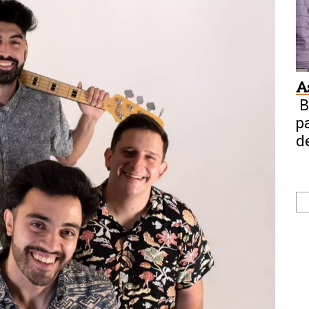
A
B
p
de