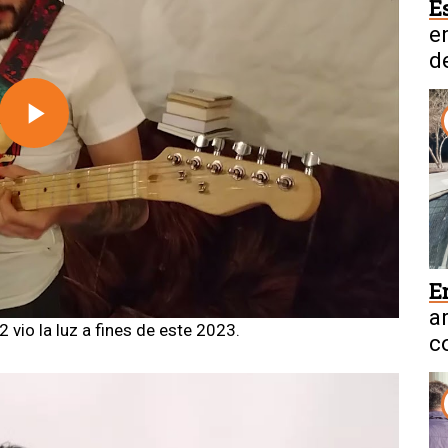
E
e
d
N
Play
Video
E
a
vio la luz a fines de este 2023.
c