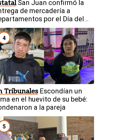
statal
San Juan confirmó la
ntrega de mercadería a
epartamentos por el Día del
iño
4
n Tribunales
Escondían un
rma en el huevito de su bebé:
ondenaron a la pareja
5