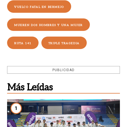
VUELCO FATAL EN BERMEJO
MUEREN DOS HOMBRES Y UNA MUJER
RUTA 141
TRIPLE TRAGEDIA
PUBLICIDAD
Más Leídas
1