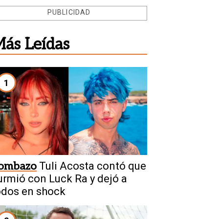
PUBLICIDAD
ás Leídas
1
ombazo
Tuli Acosta contó que
urmió con Luck Ra y dejó a
odos en shock