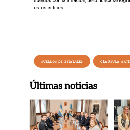
sueldos con la inflación, pero nunca se log
estos índices.
SUELDOS DE ESTATALES
CLÁUSULA GATI
Últimas noticias