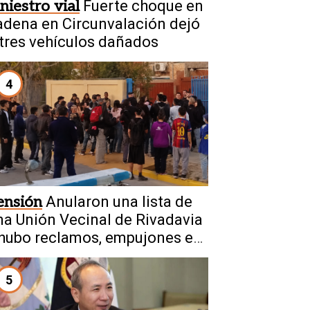
iniestro vial
Fuerte choque en
adena en Circunvalación dejó
 tres vehículos dañados
4
ensión
Anularon una lista de
na Unión Vecinal de Rivadavia
 hubo reclamos, empujones e
ncidentes
5