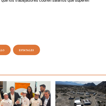
ra que los trabajadores cobren salarios que superen
LLO
ESTATALES