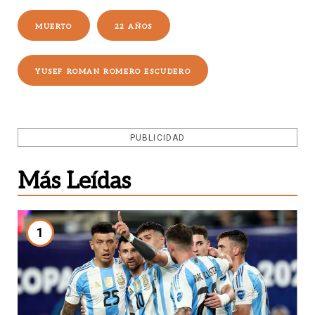
MUERTO
22 AÑOS
YUSEF ROMAN ROMERO ESCUDERO
PUBLICIDAD
Más Leídas
1