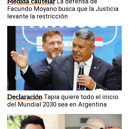
Medida cautelar
La defensa de
descartó un rescate para los morosos y
Facundo Moyano busca que la Justicia
respaldó a Caputo
levante la restricción
5
Ingresos
Gobierno explicó al detalle
cómo se calcularán las regalías del
Declaración
Tapia quiere todo el inicio
proyecto Vicuña
del Mundial 2030 sea en Argentina