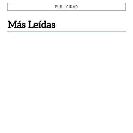
PUBLICIDAD
Más Leídas
1
Refuerzo
Boca presentó a Enner
Valencia y ya tiene fecha para su
llegada a la Argentina