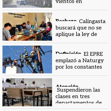
vientos en
Calingasta e Iglesia y
pidió prevención
Rechazo.
Calingasta
buscará que no se
aplique la ley de
Tierras en su
territorio
Definición.
El EPRE
emplazó a Naturgy
por los constantes
cortes de luz en
Calingasta
Atención.
Suspendieron las
clases en tres
departamentos de
San Juan