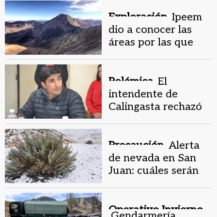
Exploración.
Ipeem
dio a conocer las
áreas por las que
compiten las
mineras en Iglesia y
Calingasta
Polémica.
El
intendente de
Calingasta rechazó
que Vicuña
construya la línea de
500 kV
Precaución.
Alerta
de nevada en San
Juan: cuáles serán
los departamentos
afectados
Operativo Invierno.
Gendarmería