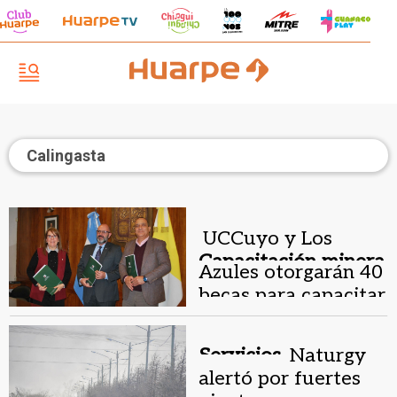
Calingasta
UCCuyo y Los
Capacitación minera
Azules otorgarán 40
.
becas para capacitar
a jóvenes de
Calingasta
Servicios.
Naturgy
alertó por fuertes