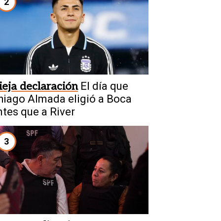
2
ieja declaración
El día que
hiago Almada eligió a Boca
ntes que a River
3