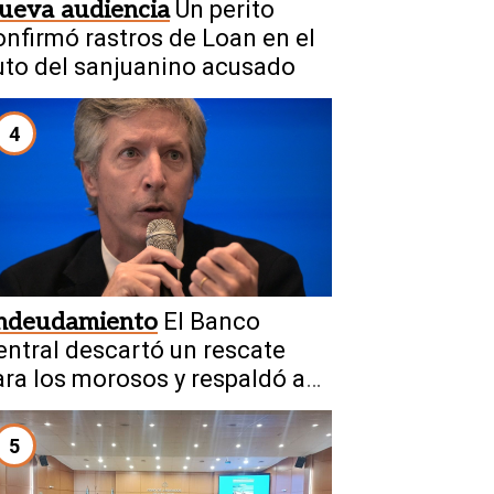
ueva audiencia
Un perito
onfirmó rastros de Loan en el
uto del sanjuanino acusado
4
ndeudamiento
El Banco
entral descartó un rescate
ara los morosos y respaldó a
aputo
5