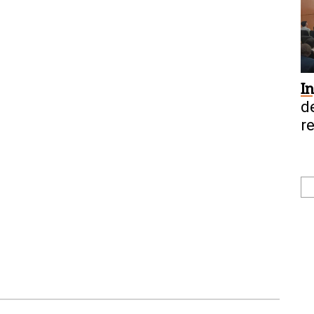
I
d
r