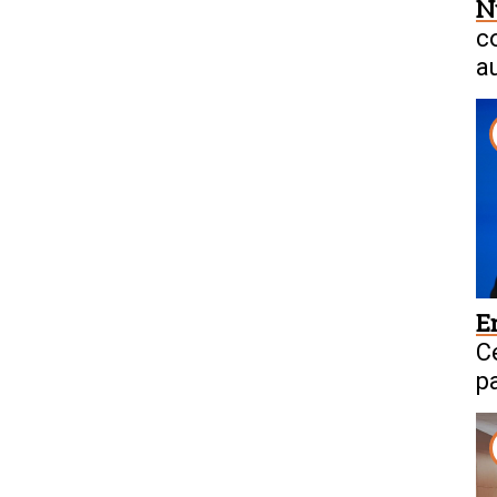
N
c
a
E
C
p
C