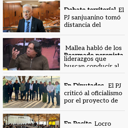
“Piden unidad y no
van a verla”
Debate territorial.
El
PJ sanjuanino tomó
distancia del
proyecto de
Quintela sobre los
límites provinciales
Mallea habló de los
Rearmado peronista.
liderazgos que
buscan conducir al
PJ local
En Diputados .
El PJ
criticó al oficialismo
por el proyecto de
financiamiento para
obra pública
En Pocito.
Locro