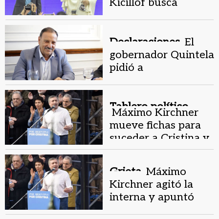
Kicillof busca
alejarse de Cristina
Kirchner
Declaraciones.
El
gobernador Quintela
pidió a
gobernadores del PJ
romper con Milei y
"hacer lío"
Tablero político.
Máximo Kirchner
mueve fichas para
suceder a Cristina y
crece la tensión con
Kicillof
Grieta.
Máximo
Kirchner agitó la
interna y apuntó
contra Kicillof: