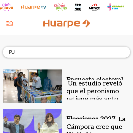
PJ
Encuesta electoral.
Un estudio reveló
que el peronismo
retiene más voto
joven que LLA
Elecciones 2027.
La
Cámpora cree que