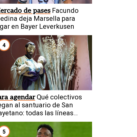
ercado de pases
Facundo
edina deja Marsella para
ugar en Bayer Leverkusen
4
ara agendar
Qué colectivos
legan al santuario de San
ayetano: todas las líneas
isponibles
5