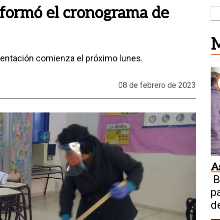
nformó el cronograma de
M
entación comienza el próximo lunes.
08 de febrero de 2023
A
B
p
de