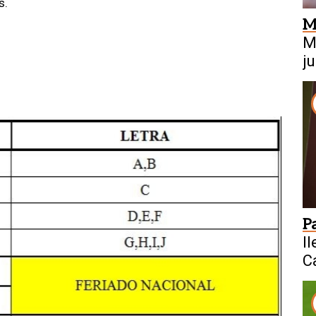
s.
M
M
j
P
l
C
d