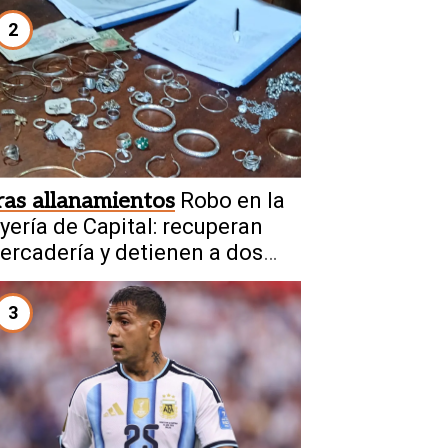
2
ras allanamientos
Robo en la
oyería de Capital: recuperan
ercadería y detienen a dos
enores
3