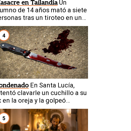
asacre en Tailandia
Un
lumno de 14 años mató a siete
ersonas tras un tiroteo en una
scuela
4
ondenado
En Santa Lucía,
ntentó clavarle un cuchillo a su
 en la oreja y la golpeó
rutalmente
5