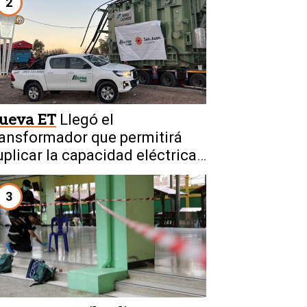
2
ueva ET
Llegó el
ransformador que permitirá
uplicar la capacidad eléctrica
e San Juan
3