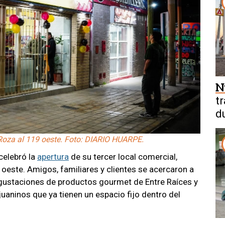
N
t
d
d
 Roza al 119 oeste. Foto: DIARIO HUARPE.
celebró la
apertura
de su tercer local comercial,
oeste. Amigos, familiares y clientes se acercaron a
gustaciones de productos gourmet de Entre Raíces y
aninos que ya tienen un espacio fijo dentro del