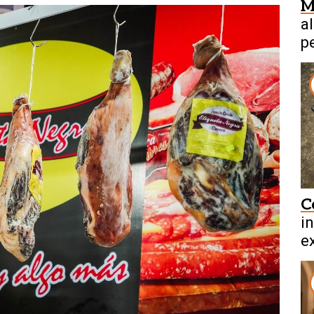
M
a
p
e
C
i
ex
b