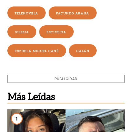
TELENOVELA
FACUNDO ARANA
IGLESIA
ESCUELITA
ESCUELA MIGUEL CANÉ
GALÁN
PUBLICIDAD
Más Leídas
1