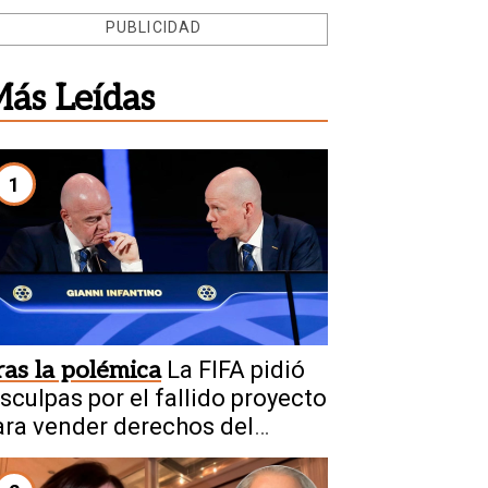
PUBLICIDAD
ás Leídas
1
ras la polémica
La FIFA pidió
isculpas por el fallido proyecto
ara vender derechos del
undial