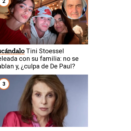
2
scándalo
Tini Stoessel
eleada con su familia: no se
ablan y, ¿culpa de De Paul?
3