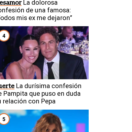
esamor
La dolorosa
onfesión de una famosa:
Todos mis ex me dejaron”
4
uerte
La durísima confesión
e Pampita que puso en duda
u relación con Pepa
5