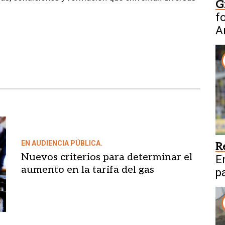
G
f
A
n
EN AUDIENCIA PÚBLICA.
R
Nuevos criterios para determinar el
E
aumento en la tarifa del gas
p