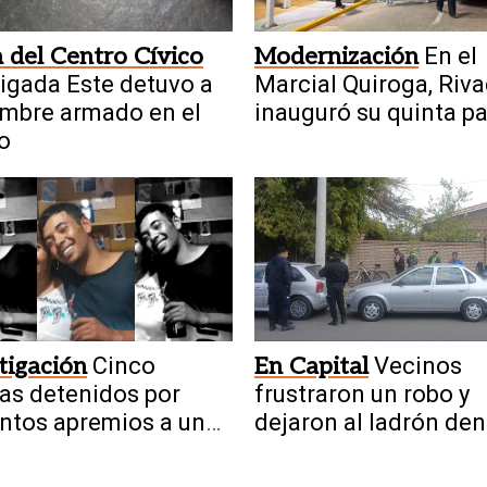
 del Centro Cívico
Modernización
En el
rigada Este detuvo a
Marcial Quiroga, Riv
mbre armado en el
inauguró su quinta p
o
inteligente
tigación
Cinco
En Capital
Vecinos
ías detenidos por
frustraron un robo y
ntos apremios a un
dejaron al ladrón den
il
del vehículo