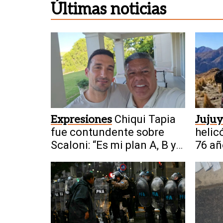
Últimas noticias
Expresiones
Chiqui Tapia
Jujuy
fue contundente sobre
helic
Scaloni: “Es mi plan A, B y
76 añ
C”
noche