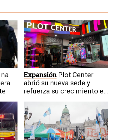
una
Expansión
Plot Center
 era
abrió su nueva sede y
te
refuerza su crecimiento en
San Juan